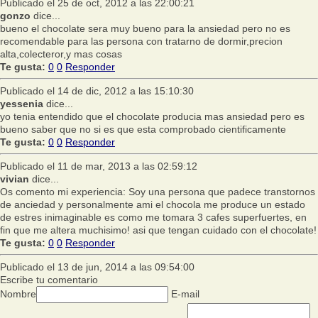
Publicado el 25 de oct, 2012 a las 22:00:21
gonzo
dice...
bueno el chocolate sera muy bueno para la ansiedad pero no es
recomendable para las persona con tratarno de dormir,precion
alta,colecteror,y mas cosas
Te gusta:
0
0
Responder
Publicado el 14 de dic, 2012 a las 15:10:30
yessenia
dice...
yo tenia entendido que el chocolate producia mas ansiedad pero es
bueno saber que no si es que esta comprobado cientificamente
Te gusta:
0
0
Responder
Publicado el 11 de mar, 2013 a las 02:59:12
vivian
dice...
Os comento mi experiencia: Soy una persona que padece transtornos
de anciedad y personalmente ami el chocola me produce un estado
de estres inimaginable es como me tomara 3 cafes superfuertes, en
fin que me altera muchisimo! asi que tengan cuidado con el chocolate!
Te gusta:
0
0
Responder
Publicado el 13 de jun, 2014 a las 09:54:00
Escribe tu comentario
Nombre
E-mail