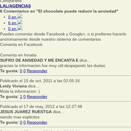
Compártelo
LAL/AGENCIAS
6 Comentarios en "El chocolate puede reducir la ansiedad"
0
en
6
en
0
en
Puedes comentar desde Facebook y Google+, o si prefieres hacerlo
anónimamente desde nuestro sistema de comentarios
Comenta en Facebook
Comenta en Innatia
SUFRO DE ANSIEDAD Y ME ENCANTA E
dice...
gracias la informacion fue muy util despejando las dudas.
Te gusta:
0
0
Responder
Publicado el 15 de oct, 2011 a las 02:05:16
Leidy Viviana
dice...
Mola la informacion :)
Te gusta:
1
0
Responder
Publicado el 17 de may, 2012 a las 12:27:48
JESUS JUAREZ RUESTGA
dice...
siendo mas esplicitos
Te gusta:
0
0
Responder