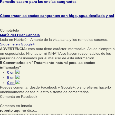
Remedio casero para las encías sangrantes
Cómo tratar las encías sangrantes con higo, agua destilada y sal
Compártelo
María del Pilar Cancela
Lcda en Nutrición. Amante de la vida sana y los remedios caseros.
Sígueme en Google+
ADVERTENCIA:
esta nota tiene carácter informativo. Acuda siempre a
un especialista. Ni el autor ni INNATIA se hacen responsables de los
perjuicios ocasionados por el mal uso de esta información
5 Comentarios en "Tratamiento natural para las encías
inflamadas"
0
en
5
en
0
en
Puedes comentar desde Facebook y Google+, o si prefieres hacerlo
anónimamente desde nuestro sistema de comentarios
Comenta en Facebook
Comenta en Innatia
roberto aquino
dice...
Muy importante el tratamiento, gracias, lo pondremos en práctica, feliz