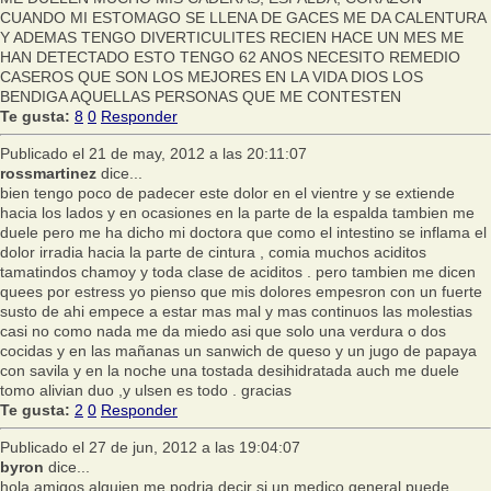
CUANDO MI ESTOMAGO SE LLENA DE GACES ME DA CALENTURA
Y ADEMAS TENGO DIVERTICULITES RECIEN HACE UN MES ME
HAN DETECTADO ESTO TENGO 62 ANOS NECESITO REMEDIO
CASEROS QUE SON LOS MEJORES EN LA VIDA DIOS LOS
BENDIGA AQUELLAS PERSONAS QUE ME CONTESTEN
Te gusta:
8
0
Responder
Publicado el 21 de may, 2012 a las 20:11:07
rossmartinez
dice...
bien tengo poco de padecer este dolor en el vientre y se extiende
hacia los lados y en ocasiones en la parte de la espalda tambien me
duele pero me ha dicho mi doctora que como el intestino se inflama el
dolor irradia hacia la parte de cintura , comia muchos aciditos
tamatindos chamoy y toda clase de aciditos . pero tambien me dicen
quees por estress yo pienso que mis dolores empesron con un fuerte
susto de ahi empece a estar mas mal y mas continuos las molestias
casi no como nada me da miedo asi que solo una verdura o dos
cocidas y en las mañanas un sanwich de queso y un jugo de papaya
con savila y en la noche una tostada desihidratada auch me duele
tomo alivian duo ,y ulsen es todo . gracias
Te gusta:
2
0
Responder
Publicado el 27 de jun, 2012 a las 19:04:07
byron
dice...
hola amigos alguien me podria decir si un medico general puede