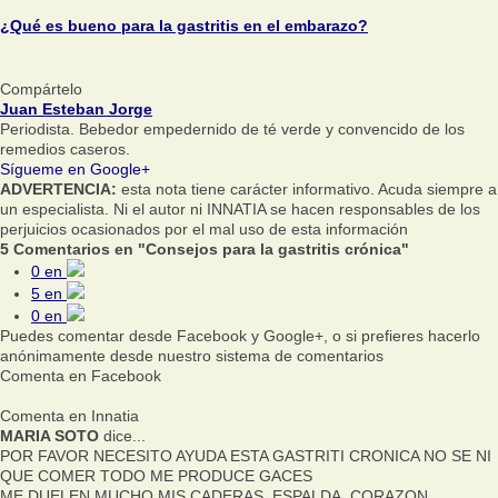
¿Qué es bueno para la gastritis en el embarazo?
Compártelo
Juan Esteban Jorge
Periodista. Bebedor empedernido de té verde y convencido de los
remedios caseros.
Sígueme en Google+
ADVERTENCIA:
esta nota tiene carácter informativo. Acuda siempre a
un especialista. Ni el autor ni INNATIA se hacen responsables de los
perjuicios ocasionados por el mal uso de esta información
5 Comentarios en "Consejos para la gastritis crónica"
0
en
5
en
0
en
Puedes comentar desde Facebook y Google+, o si prefieres hacerlo
anónimamente desde nuestro sistema de comentarios
Comenta en Facebook
Comenta en Innatia
MARIA SOTO
dice...
POR FAVOR NECESITO AYUDA ESTA GASTRITI CRONICA NO SE NI
QUE COMER TODO ME PRODUCE GACES
ME DUELEN MUCHO MIS CADERAS, ESPALDA, CORAZON