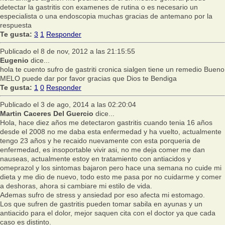
detectar la gastritis con examenes de rutina o es necesario un
especialista o una endoscopia muchas gracias de antemano por la
respuesta
Te gusta:
3
1
Responder
Publicado el 8 de nov, 2012 a las 21:15:55
Eugenio
dice...
hola te cuento sufro de gastriti cronica sialgen tiene un remedio Bueno
MELO puede dar por favor gracias que Dios te Bendiga
Te gusta:
1
0
Responder
Publicado el 3 de ago, 2014 a las 02:20:04
Martin Caceres Del Guercio
dice...
Hola, hace diez años me detectaron gastritis cuando tenia 16 años
desde el 2008 no me daba esta enfermedad y ha vuelto, actualmente
tengo 23 años y he recaido nuevamente con esta porqueria de
enfermedad, es insoportable vivir asi, no me deja comer me dan
nauseas, actualmente estoy en tratamiento con antiacidos y
omeprazol y los sintomas bajaron pero hace una semana no cuide mi
dieta y me dio de nuevo, todo esto me pasa por no cuidarme y comer
a deshoras, ahora si cambiare mi estilo de vida.
Ademas sufro de stress y ansiedad por eso afecta mi estomago.
Los que sufren de gastritis pueden tomar sabila en ayunas y un
antiacido para el dolor, mejor saquen cita con el doctor ya que cada
caso es distinto.