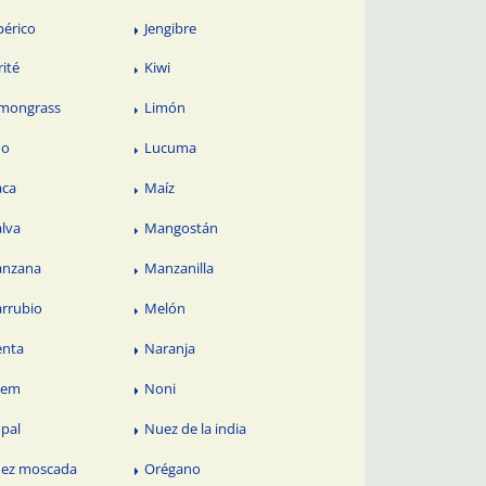
périco
Jengibre
rité
Kiwi
mongrass
Limón
no
Lucuma
ca
Maíz
lva
Mangostán
nzana
Manzanilla
rrubio
Melón
nta
Naranja
eem
Noni
pal
Nuez de la india
ez moscada
Orégano