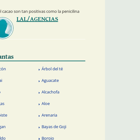
 cacao son tan positivas como la penicilina
LAL/AGENCIAS
antas
cón
Árbol del té
ai
Aguacate
o
Alcachofa
gas
Aloe
piste
Arenaria
gan
Bayas de Goji
ldo
Borojo