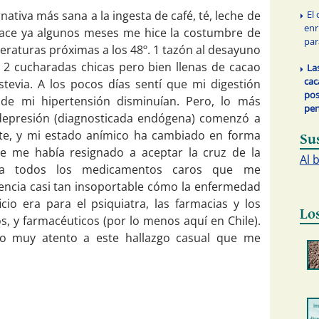
ativa más sana a la ingesta de café, té, leche de
El
enr
hace ya algunos meses me hice la costumbre de
par
eraturas próximas a los 48º. 1 tazón al desayuno
n 2 cucharadas chicas pero bien llenas de cacao
La
cac
tevia. A los pocos días sentí que mi digestión
pos
de mi hipertensión disminuían. Pero, lo más
pen
depresión (diagnosticada endógena) comenzó a
te, y mi estado anímico ha cambiado en forma
Su
e me había resignado a aceptar la cruz de la
Al 
o a todos los medicamentos caros que me
cia casi tan insoportable cómo la enfermedad
io era para el psiquiatra, las farmacias y los
Lo
s, y farmacéuticos (por lo menos aquí en Chile).
 muy atento a este hallazgo casual que me