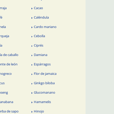
rraja
Cacao
fé
Caléndula
nela
Cardo mariano
rqueja
Cebolla
ía
Ciprés
la de caballo
Damiana
ente de león
Espárragos
nogreco
Flor de jamaica
cus
Ginkgo biloba
nseng
Glucomanano
anabana
Hamamelis
erba de sapo
Hinojo