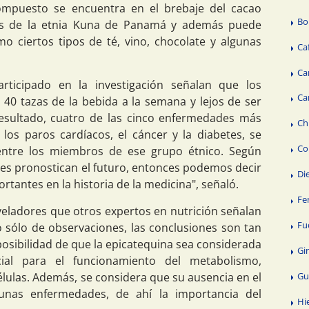
ompuesto se encuentra en el brebaje del cacao
Bo
as de la etnia Kuna de Panamá y además puede
mo ciertos tipos de té, vino, chocolate y algunas
Ca
Ca
rticipado en la investigación señalan que los
Ca
0 tazas de la bebida a la semana y lejos de ser
esultado, cuatro de las cinco enfermedades más
Ch
, los paros cardíacos, el cáncer y la diabetes, se
Co
entre los miembros de ese grupo étnico. Según
nes pronostican el futuro, entonces podemos decir
Di
tantes en la historia de la medicina", señaló.
Fe
veladores que otros expertos en nutrición señalan
Fu
o sólo de observaciones, las conclusiones son tan
osibilidad de que la epicatequina sea considerada
Gi
cial para el funcionamiento del metabolismo,
Gu
élulas. Además, se considera que su ausencia en el
unas enfermedades, de ahí la importancia del
Hi