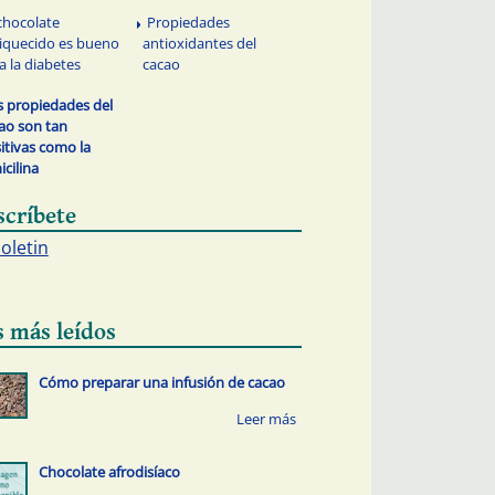
 chocolate
Propiedades
iquecido es bueno
antioxidantes del
a la diabetes
cacao
s propiedades del
ao son tan
itivas como la
icilina
scríbete
boletin
s más leídos
Cómo preparar una infusión de cacao
Chocolate afrodisíaco