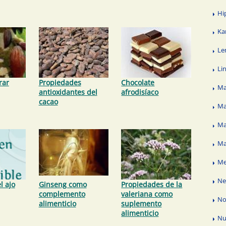
Hi
Ka
Le
Li
rar
Propiedades
Chocolate
Ma
antioxidantes del
afrodisíaco
cacao
Ma
Ma
Ma
Me
N
l ajo
Ginseng como
Propiedades de la
complemento
valeriana como
No
alimenticio
suplemento
alimenticio
Nu