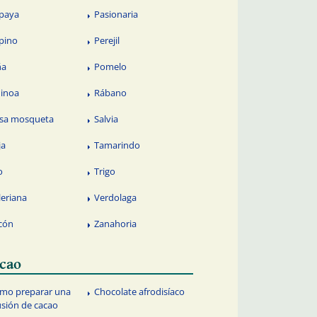
paya
Pasionaria
pino
Perejil
ña
Pomelo
inoa
Rábano
sa mosqueta
Salvia
ja
Tamarindo
o
Trigo
leriana
Verdolaga
cón
Zanahoria
cao
mo preparar una
Chocolate afrodisíaco
usión de cacao