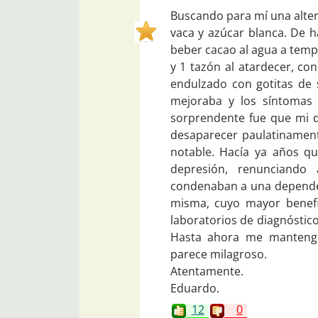
Buscando para mí una altern
vaca y azúcar blanca. De 
beber cacao al agua a temp
y 1 tazón al atardecer, co
endulzado con gotitas de s
mejoraba y los síntomas 
sorprendente fue que mi 
desaparecer paulatinamen
notable. Hacía ya años qu
depresión, renunciand
condenaban a una dependen
misma, cuyo mayor benefic
laboratorios de diagnóstico
Hasta ahora me mantengo
parece milagroso.
Atentamente.
Eduardo.
12
0