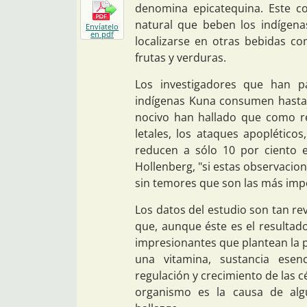
denomina epicatequina. Este c
natural que beben los indígen
Envíatelo
en pdf
localizarse en otras bebidas co
frutas y verduras.
Los investigadores que han pa
indígenas Kuna consumen hasta 4
nocivo han hallado que como r
letales, los ataques apopléticos
reducen a sólo 10 por ciento 
Hollenberg, "si estas observacio
sin temores que son las más impor
Los datos del estudio son tan re
que, aunque éste es el resultad
impresionantes que plantean la p
una vitamina, sustancia esen
regulación y crecimiento de las c
organismo es la causa de alg