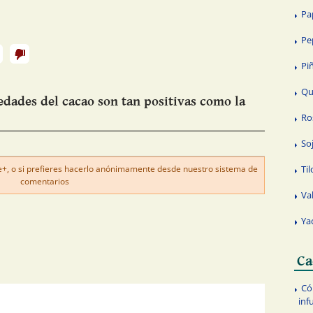
Pa
Pe
Pi
Qu
dades del cacao son tan positivas como la
Ro
So
Til
, o si prefieres hacerlo anónimamente desde nuestro sistema de
comentarios
Va
Ya
Ca
Có
inf