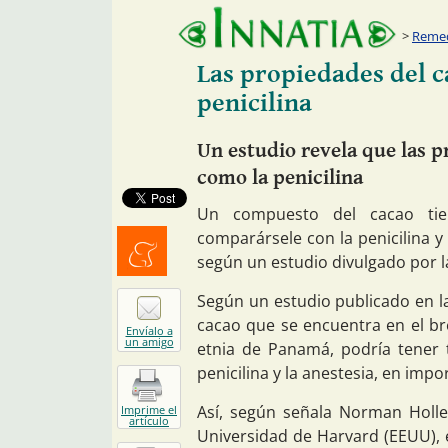
Remed
Las propiedades del c
penicilina
Un estudio revela que las p
como la penicilina
Un compuesto del cacao tien
comparársele con la penicilina y 
según un estudio divulgado por la
Menéalo
Según un estudio publicado en l
cacao que se encuentra en el br
Envíalo a
un amigo
etnia de Panamá, podría tener 
penicilina y la anestesia, en impo
Así, según señala Norman Holle
Imprime el
artículo
Universidad de Harvard (EEUU), 