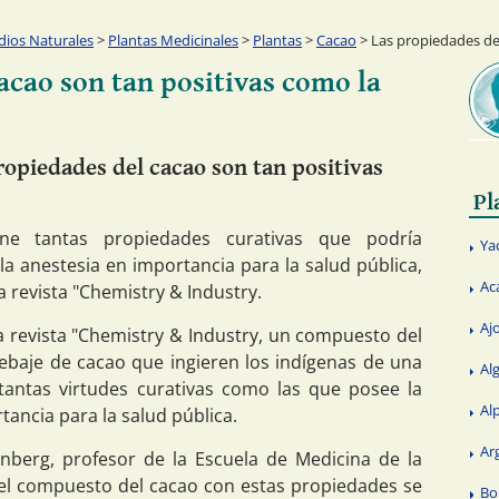
ios Naturales
>
Plantas Medicinales
>
Plantas
>
Cacao
> Las propiedades del
acao son tan positivas como la
ropiedades del cacao son tan positivas
Pl
e tantas propiedades curativas que podría
Ya
la anestesia en importancia para la salud pública,
Ac
 revista "Chemistry & Industry.
Aj
a revista "Chemistry & Industry, un compuesto del
ebaje de cacao que ingieren los indígenas de una
Al
tantas virtudes curativas como las que posee la
Al
rtancia para la salud pública.
Ar
nberg, profesor de la Escuela de Medicina de la
el compuesto del cacao con estas propiedades se
Bo