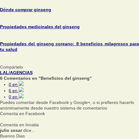
Dónde comprar ginseng
Propiedades medicinales del ginseng
Propiedades del ginseng coreano: 8 beneficios milagrosos para
tu salud
Compártelo
LAL/AGENCIAS
6 Comentarios en "Beneficios del ginseng"
0
en
6
en
0
en
Puedes comentar desde Facebook y Google+, o si prefieres hacerlo
anónimamente desde nuestro sistema de comentarios
Comenta en Facebook
Comenta en Innatia
julio cesar
dice...
Buenos Dias