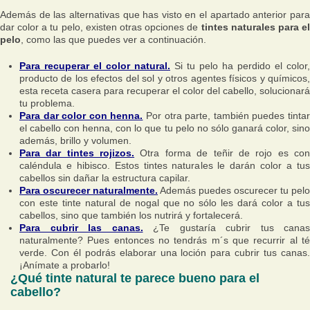
Además de las alternativas que has visto en el apartado anterior para
dar color a tu pelo, existen otras opciones de
tintes naturales para el
pelo
, como las que puedes ver a continuación.
Para recuperar el color natural.
Si tu pelo ha perdido el color,
producto de los efectos del sol y otros agentes físicos y químicos,
esta receta casera para recuperar el color del cabello, solucionará
tu problema.
Para dar color con henna.
Por otra parte, también puedes tinta
el cabello con henna, con lo que tu pelo no sólo ganará color, sino
además, brillo y volumen.
Para dar tintes rojizos.
Otra forma de teñir de rojo es co
caléndula e hibisco. Estos tintes naturales le darán color a tus
cabellos sin dañar la estructura capilar.
Para oscurecer naturalmente.
Además puedes oscurecer tu pelo
con este tinte natural de nogal que no sólo les dará color a tus
cabellos, sino que también los nutrirá y fortalecerá.
Para cubrir las canas.
¿Te gustaría cubrir tus canas
naturalmente? Pues entonces no tendrás m´s que recurrir al té
verde. Con él podrás elaborar una loción para cubrir tus canas.
¡Anímate a probarlo!
¿Qué tinte natural te parece bueno para el
cabello?