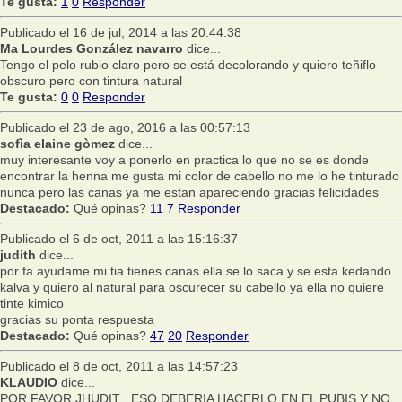
Te gusta:
1
0
Responder
Publicado el 16 de jul, 2014 a las 20:44:38
Ma Lourdes González navarro
dice...
Tengo el pelo rubio claro pero se está decolorando y quiero teñiflo
obscuro pero con tintura natural
Te gusta:
0
0
Responder
Publicado el 23 de ago, 2016 a las 00:57:13
sofìa elaine gòmez
dice...
muy interesante voy a ponerlo en practica lo que no se es donde
encontrar la henna me gusta mi color de cabello no me lo he tinturado
nunca pero las canas ya me estan apareciendo gracias felicidades
Destacado:
Qué opinas?
11
7
Responder
Publicado el 6 de oct, 2011 a las 15:16:37
judith
dice...
por fa ayudame mi tia tienes canas ella se lo saca y se esta kedando
kalva y quiero al natural para oscurecer su cabello ya ella no quiere
tinte kimico
gracias su ponta respuesta
Destacado:
Qué opinas?
47
20
Responder
Publicado el 8 de oct, 2011 a las 14:57:23
KLAUDIO
dice...
POR FAVOR JHUDIT , ESO DEBERIA HACERLO EN EL PUBIS Y NO