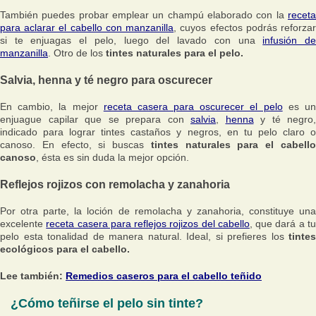
También puedes probar emplear un champú elaborado con la
receta
para aclarar el cabello con manzanilla
, cuyos efectos podrás reforza
si te enjuagas el pelo, luego del lavado con una
infusión d
manzanilla
. Otro de los
tintes naturales para el pelo.
Salvia, henna y té negro para oscurecer
En cambio, la mejor
receta casera para oscurecer el pelo
es u
enjuague capilar que se prepara con
salvia
,
henna
y té negro,
indicado para lograr tintes castaños y negros, en tu pelo claro o
canoso. En efecto, si buscas
tintes naturales para el cabell
canoso
, ésta es sin duda la mejor opción.
Reflejos rojizos con remolacha y zanahoria
Por otra parte, la loción de remolacha y zanahoria, constituye una
excelente
receta casera para reflejos rojizos del cabello
, que dará a t
pelo esta tonalidad de manera natural. Ideal, si prefieres los
tintes
ecológicos para el cabello.
Lee también:
Remedios caseros para el cabello teñido
¿Cómo teñirse el pelo sin tinte?