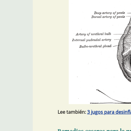
Lee también:
3 jugos para desinf