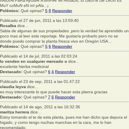
nAtUrAl PaRa AyUdAr A lImPiAr Mi HIGaDo, El DiEnTe De LeOn Es
MuY coMuN eN mI pAIs...¡
Polémico:
Qué opinas?
5
8
Responder
Publicado el 27 de jun, 2011 a las 13:59:40
Rosalba
dice...
Sabia de algunas de sus propiedades ,pero la verdad he aprendido un
poco mas al leer este reportaje. Me gustaría probarlo pero no se
donde puedo comprar la planta fresca vivo en Oregón USA....
Polémico:
Qué opinas?
5
6
Responder
Publicado el 14 de jul, 2011 a las 02:03:24
lo venden en cualquier mercado o
dice...
excelente hierba medicinal
Destacado:
Qué opinas?
6
4
Responder
Publicado el 23 de sep, 2011 a las 01:47:22
claudia leyva
dice...
es muy interezante lo que puede hacer esta planra gracias
Destacado:
Qué opinas?
7
6
Responder
Publicado el 14 de ago, 2011 a las 16:32:36
maritza herrera
dice...
Estoy tomando el te de esta planta, pues me han dicho que depura el
higado, y como tengo nuchas manchas en la cara, me lo han
recomendado,