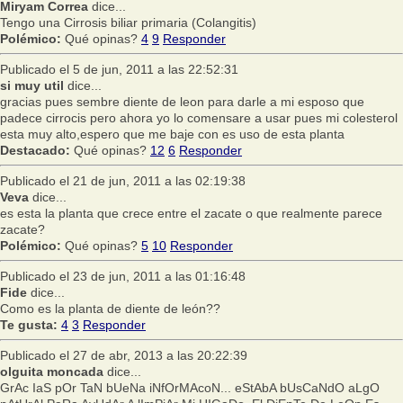
Miryam Correa
dice...
Tengo una Cirrosis biliar primaria (Colangitis)
Polémico:
Qué opinas?
4
9
Responder
Publicado el 5 de jun, 2011 a las 22:52:31
si muy util
dice...
gracias pues sembre diente de leon para darle a mi esposo que
padece cirrocis pero ahora yo lo comensare a usar pues mi colesterol
esta muy alto,espero que me baje con es uso de esta planta
Destacado:
Qué opinas?
12
6
Responder
Publicado el 21 de jun, 2011 a las 02:19:38
Veva
dice...
es esta la planta que crece entre el zacate o que realmente parece
zacate?
Polémico:
Qué opinas?
5
10
Responder
Publicado el 23 de jun, 2011 a las 01:16:48
Fide
dice...
Como es la planta de diente de león??
Te gusta:
4
3
Responder
Publicado el 27 de abr, 2013 a las 20:22:39
olguita moncada
dice...
GrAc IaS pOr TaN bUeNa iNfOrMAcoN... eStAbA bUsCaNdO aLgO