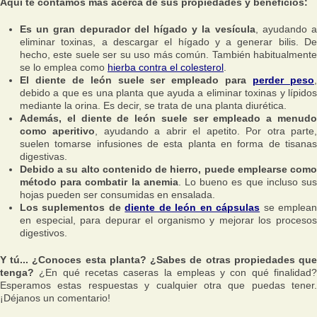
Aquí te contamos más acerca de sus propiedades y beneficios:
Es un gran depurador del hígado y la vesícula
, ayudando 
eliminar toxinas, a descargar el hígado y a generar bilis. De
hecho, este suele ser su uso más común. También habitualmente
se lo emplea como
hierba contra el colesterol
.
El diente de león suele ser empleado para
perder peso
debido a que es una planta que ayuda a eliminar toxinas y lípidos
mediante la orina. Es decir, se trata de una planta diurética.
Además, el diente de león suele ser empleado a menudo
como aperitivo
, ayudando a abrir el apetito. Por otra parte
suelen tomarse infusiones de esta planta en forma de tisanas
digestivas.
Debido a su alto contenido de hierro, puede emplearse como
método para combatir la anemia
. Lo bueno es que incluso su
hojas pueden ser consumidas en ensalada.
Los suplementos de
diente de león en cápsulas
se emplea
en especial, para depurar el organismo y mejorar los procesos
digestivos.
Y tú... ¿Conoces esta planta? ¿Sabes de otras propiedades que
tenga?
¿En qué recetas caseras la empleas y con qué finalidad?
Esperamos estas respuestas y cualquier otra que puedas tener.
¡Déjanos un comentario!