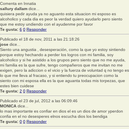
Comenta en Innatia
sallury dallam
dice...
quisiera pedir ayuda ya no aguanto esta situacion mi esposo es
alcoholico y cada dia es peor la verdad quiero ayudarlo pero siento
que me estoy undiendo con el ayudenme por favor
Te gusta:
6
0
Responder
Publicado el 18 de nov, 2011 a las 21:18:26
jose
dice...
Siento una angustia , desesperación, como la que yo estoy sintiendo
porque estoy hechando a perder los logros con mi familia, soy
alcoholico y si he asistido a los grupos pero siento que no me ayuda,
mi familia es la que sufre, tengo compañeros que me invitan no me
exigen, pero la adiccion o el vicio y la fuerza de voluntad q no tengo es
lo que me lleva al fracaso, y si entiendo tu preocupacion como la
siento con mi esposa ella es la que aguanta todas mis torpezas, que
estes bien cuidese
Te gusta:
2
0
Responder
Publicado el 23 de jul, 2012 a las 06:09:46
MONICA
dice...
lo mas importante es confiar en dios el es un dios de amor yperdon
confia en el no desesperes elnos escucha dios los bendiga
Te gusta:
0
0
Responder