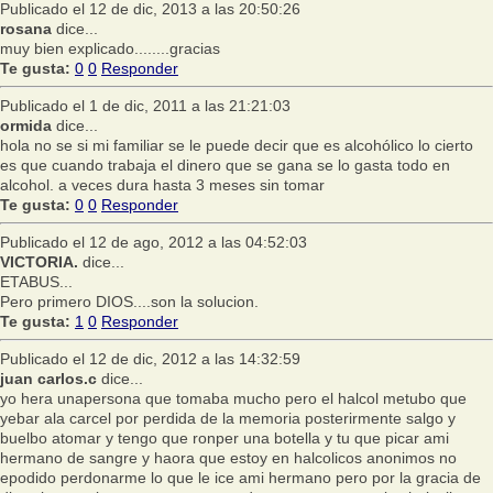
Publicado el 12 de dic, 2013 a las 20:50:26
rosana
dice...
muy bien explicado........gracias
Te gusta:
0
0
Responder
Publicado el 1 de dic, 2011 a las 21:21:03
ormida
dice...
hola no se si mi familiar se le puede decir que es alcohólico lo cierto
es que cuando trabaja el dinero que se gana se lo gasta todo en
alcohol. a veces dura hasta 3 meses sin tomar
Te gusta:
0
0
Responder
Publicado el 12 de ago, 2012 a las 04:52:03
VICTORIA.
dice...
ETABUS...
Pero primero DIOS....son la solucion.
Te gusta:
1
0
Responder
Publicado el 12 de dic, 2012 a las 14:32:59
juan carlos.c
dice...
yo hera unapersona que tomaba mucho pero el halcol metubo que
yebar ala carcel por perdida de la memoria posterirmente salgo y
buelbo atomar y tengo que ronper una botella y tu que picar ami
hermano de sangre y haora que estoy en halcolicos anonimos no
epodido perdonarme lo que le ice ami hermano pero por la gracia de