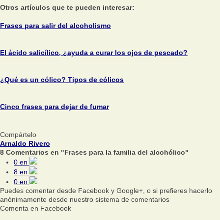
Otros artículos que te pueden interesar:
Frases para salir del alcoholismo
El ácido salicílico, ¿ayuda a curar los ojos de pescado?
¿Qué es un cólico? Tipos de cólicos
Cinco frases para dejar de fumar
Compártelo
Arnaldo Rivero
8 Comentarios en "Frases para la familia del alcohólico"
0
en
8
en
0
en
Puedes comentar desde Facebook y Google+, o si prefieres hacerlo
anónimamente desde nuestro sistema de comentarios
Comenta en Facebook