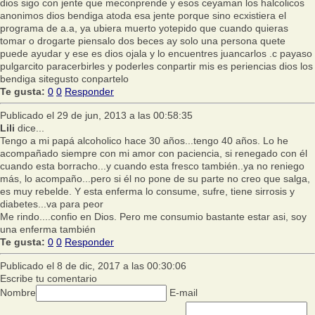
dios sigo con jente que meconprende y esos ceyaman los halcolicos
anonimos dios bendiga atoda esa jente porque sino ecxistiera el
programa de a.a, ya ubiera muerto yotepido que cuando quieras
tomar o drogarte piensalo dos beces ay solo una persona quete
puede ayudar y ese es dios ojala y lo encuentres juancarlos .c payaso
pulgarcito paracerbirles y poderles conpartir mis es periencias dios los
bendiga sitegusto conpartelo
Te gusta:
0
0
Responder
Publicado el 29 de jun, 2013 a las 00:58:35
Lili
dice...
Tengo a mi papá alcoholico hace 30 años...tengo 40 años. Lo he
acompañado siempre con mi amor con paciencia, si renegado con él
cuando esta borracho...y cuando esta fresco también..ya no reniego
más, lo acompaño...pero si él no pone de su parte no creo que salga,
es muy rebelde. Y esta enferma lo consume, sufre, tiene sirrosis y
diabetes...va para peor
Me rindo....confio en Dios. Pero me consumio bastante estar asi, soy
una enferma también
Te gusta:
0
0
Responder
Publicado el 8 de dic, 2017 a las 00:30:06
Escribe tu comentario
Nombre
E-mail