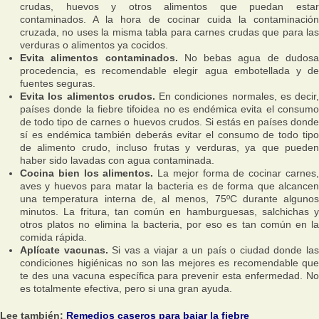
crudas, huevos y otros alimentos que puedan estar
contaminados. A la hora de cocinar cuida la contaminación
cruzada, no uses la misma tabla para carnes crudas que para las
verduras o alimentos ya cocidos.
Evita alimentos contaminados.
No bebas agua de dudos
procedencia, es recomendable elegir agua embotellada y de
fuentes seguras.
Evita los alimentos crudos.
En condiciones normales, es decir,
países donde la fiebre tifoidea no es endémica evita el consumo
de todo tipo de carnes o huevos crudos. Si estás en países donde
sí es endémica también deberás evitar el consumo de todo tipo
de alimento crudo, incluso frutas y verduras, ya que pueden
haber sido lavadas con agua contaminada.
Cocina bien los alimentos.
La mejor forma de cocinar carnes
aves y huevos para matar la bacteria es de forma que alcancen
una temperatura interna de, al menos, 75ºC durante algunos
minutos. La fritura, tan común en hamburguesas, salchichas y
otros platos no elimina la bacteria, por eso es tan común en la
comida rápida.
Aplícate vacunas.
Si vas a viajar a un país o ciudad donde la
condiciones higiénicas no son las mejores es recomendable que
te des una vacuna específica para prevenir esta enfermedad. No
es totalmente efectiva, pero si una gran ayuda.
Lee también:
Remedios caseros para bajar la fiebre