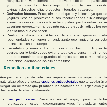
recuperación. Es recomendado que evites todo tipo de panificado
ya que atascan el intestino e impiden la correcta evacuación de
toxinas y desechos, elige productos integrales y caseros.
Derivados lácteos.
Principalmente el queso y la leche, ya que los
yogures ricos en probióticos si son recomendados. Sin embargo
alimentos como el queso y la leche impiden que los nutrientes se
absorban correctamente, además puede producir indigestión por
las enzimas que contienen.
Productos dietéticos.
Además de contener químicos nad
recomendados contienen un endulzante que impide la correcta
desintoxicación del cuerpo.
Embutidos y carnes.
Lo que tienes que hacer es limpiar t
cuerpo, por lo tanto debes evitar a toda costa consumir alimentos
que lo contaminen, dos grandes ejemplos son las carnes rojas y
embutidos, además de los alimentos fritos.
Remedios antibacteriales
Aunque cada tipo de infección requiere remedios específicos, la
naturaleza ofrece diversas
opciones antibacteriales
que te ayudarán a
mitigar los síntomas que producen las bacterias en tu organismo y a
deshacerte de ellas rápidamente.
Los probióticos
.
Presentes en el yogur, queso y leche
fortificados en estos microorganismos vivos. Te ayudarán, entre