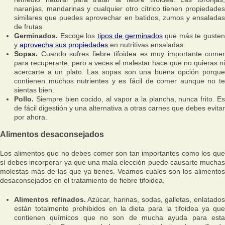
naranjas, mandarinas y cualquier otro cítrico tienen propiedades
similares que puedes aprovechar en batidos, zumos y ensaladas
de frutas.
Germinados.
Escoge los
tipos de germinados
que más te guste
y
aprovecha sus propiedades
en nutritivas ensaladas.
Sopas.
Cuando sufres fiebre tifoidea es muy importante comer
para recuperarte, pero a veces el malestar hace que no quieras ni
acercarte a un plato. Las sopas son una buena opción porque
contienen muchos nutrientes y es fácil de comer aunque no te
sientas bien.
Pollo.
Siempre bien cocido, al vapor a la plancha, nunca frito. Es
de fácil digestión y una alternativa a otras carnes que debes evitar
por ahora.
Alimentos desaconsejados
Los alimentos que no debes comer son tan importantes como los que
sí debes incorporar ya que una mala elección puede causarte muchas
molestas más de las que ya tienes. Veamos cuáles son los alimentos
desaconsejados en el tratamiento de fiebre tifoidea.
Alimentos refinados.
Azúcar, harinas, sodas, galletas, enlatado
están totalmente prohibidos en la dieta para la tifoidea ya que
contienen químicos que no son de mucha ayuda para esta