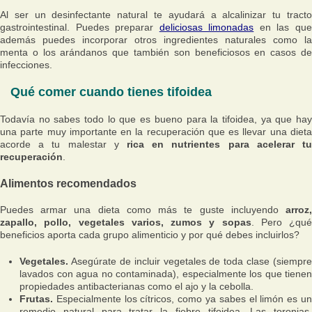
Al ser un desinfectante natural te ayudará a alcalinizar tu tracto
gastrointestinal. Puedes preparar
deliciosas limonadas
en las qu
además puedes incorporar otros ingredientes naturales como la
menta o los arándanos que también son beneficiosos en casos de
infecciones.
Qué comer cuando tienes tifoidea
Todavía no sabes todo lo que es bueno para la tifoidea, ya que hay
una parte muy importante en la recuperación que es llevar una dieta
acorde a tu malestar y
rica en nutrientes para acelerar tu
recuperación
.
Alimentos recomendados
Puedes armar una dieta como más te guste incluyendo
arroz,
zapallo, pollo, vegetales varios, zumos y sopas
. Pero ¿qué
beneficios aporta cada grupo alimenticio y por qué debes incluirlos?
Vegetales.
Asegúrate de incluir vegetales de toda clase (siempre
lavados con agua no contaminada), especialmente los que tienen
propiedades antibacterianas como el ajo y la cebolla.
Frutas.
Especialmente los cítricos, como ya sabes el limón es un
remedio natural para tratar la fiebre tifoidea. Las toronjas,