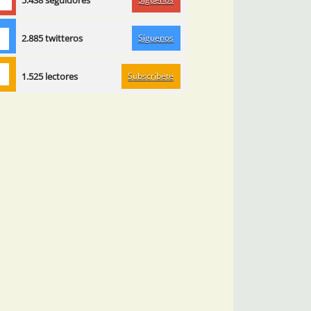
5.438 seguidores
Síguenos
2.885 twitteros
Subscríbete
1.525 lectores