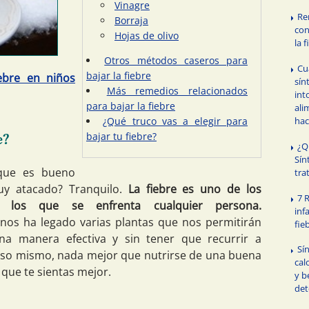
Vinagre
Re
Borraja
con
Hojas de olivo
la 
Otros métodos caseros para
Cu
bajar la fiebre
ebre en niños
sín
Más remedios relacionados
int
para bajar la fiebre
ali
hac
¿Qué truco vas a elegir para
bajar tu fiebre?
e?
¿Q
Sín
 que es bueno
tra
uy atacado? Tranquilo.
La fiebre es uno de los
7 
los que se enfrenta cualquier persona.
inf
nos ha legado varias plantas que nos permitirán
fie
una manera efectiva y sin tener que recurrir a
Sí
eso mismo, nada mejor que nutrirse de una buena
cal
que te sientas mejor.
y b
det