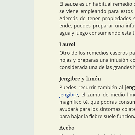
El
sauce
es un habitual remedio ca
se viene empleando para estos 
Además de tener propiedades sim
ende, puedes preparar una infu
agua y luego consumiendo esta ti
Laurel
Otro de los remedios caseros par
hojas y preparas una infusión co
considerada una de las grandes hi
Jengibre y limón
Puedes recurrir también al
jeng
jengibre
, el zumo de medio lim
magnífico té, que podrás consum
ayudará para los síntomas colater
para bajar la fiebre suele funcio
Acebo