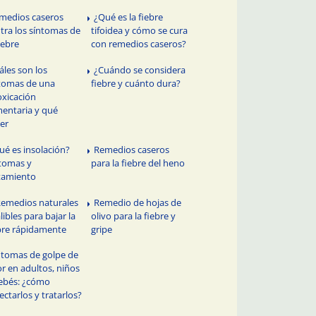
medios caseros
¿Qué es la fiebre
tra los síntomas de
tifoidea y cómo se cura
fiebre
con remedios caseros?
áles son los
¿Cuándo se considera
tomas de una
fiebre y cuánto dura?
oxicación
mentaria y qué
er
ué es insolación?
Remedios caseros
tomas y
para la fiebre del heno
tamiento
Remedios naturales
Remedio de hojas de
alibles para bajar la
olivo para la fiebre y
bre rápidamente
gripe
ntomas de golpe de
or en adultos, niños
ebés: ¿cómo
ectarlos y tratarlos?