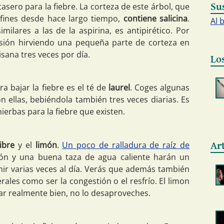
sero para la fiebre. La corteza de este árbol, que
Su
fines desde hace largo tiempo,
contiene salicina
.
Al 
ilares a las de la aspirina, es antipirético. Por
sión hirviendo una pequeña parte de corteza en
sana tres veces por día.
Lo
a bajar la fiebre es el té de
laurel
. Coges algunas
n ellas, bebiéndola también tres veces diarias. Es
erbas para la fiebre que existen.
ibre
y el
limón
.
Un poco de ralladura de raíz de
Ar
ón y una buena taza de agua caliente harán un
ir varias veces al día. Verás que además también
ales como ser la congestión o el resfrío. El limon
nar realmente bien, no lo desaproveches.