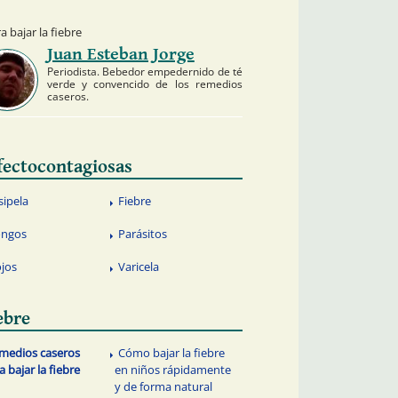
 bajar la fiebre
Juan Esteban Jorge
Periodista. Bebedor empedernido de té
verde y convencido de los remedios
caseros.
fectocontagiosas
sipela
Fiebre
ngos
Parásitos
ojos
Varicela
ebre
medios caseros
Cómo bajar la fiebre
a bajar la fiebre
en niños rápidamente
y de forma natural