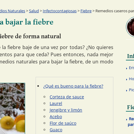
ios Naturales
>
Salud
>
Infectocontagiosas
>
Fiebre
> Remedios caseros para
 bajar la fiebre
fiebre de forma natural
 la fiebre baje de una vez por todas? ¿No quieres
entos para que ceda? Pues entonces, nada mejor
In
edios naturales para bajar la fiebre, de un modo
Eri
Ho
¿Qué es bueno para la fiebre?
Pi
Corteza de sauce
Laurel
Fi
Jengibre y limón
Acebo
Re
Flor de saúco
par
Guaco