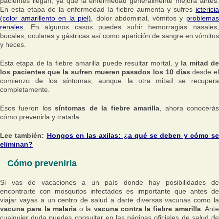
pacientes llegan, ya que la enfermedad generalmente mejora antes.
En esta etapa de la enfermedad la fiebre aumenta y sufres
ictericia
(color amarillento en la piel)
, dolor abdominal, vómitos y
problema
renales
. En algunos casos puedes sufrir hemorragias nasales,
bucales, oculares y gástricas así como aparición de sangre en vómitos
y heces.
Esta etapa de la fiebre amarilla puede resultar mortal, y
la mitad d
los pacientes que la sufren mueren pasados los 10 días
desde e
comienzo de los síntomas, aunque la otra mitad se recupera
completamente.
Esos fueron los
síntomas de la fiebre amarilla
, ahora conocerá
cómo prevenirla y tratarla.
Lee también:
Hongos en las axilas: ¿a qué se deben y cómo se
eliminan?
Cómo prevenirla
Si vas de vacaciones a un país donde hay posibilidades de
encontrarte con mosquitos infectados es importante que antes de
viajar vayas a un centro de salud a darte diversas vacunas como la
vacuna para la malaria
o la
vacuna contra la fiebre amarilla
. Ant
cualquier duda puedes consultar en las páginas oficiales de salud de