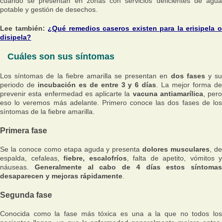
cuando se presentan en zonas con servicios deficientes de agua
potable y gestión de desechos.
Lee también:
¿Qué remedios caseros existen para la erisipela 
disipela?
Cuáles son sus síntomas
Los síntomas de la fiebre amarilla se presentan en
dos fases
y s
periodo de
incubación es de entre 3 y 6 días
. La mejor forma d
prevenir esta enfermedad es aplicarte la
vacuna antiamarílica
, pero
eso lo veremos más adelante. Primero conoce las dos fases de los
síntomas de la fiebre amarilla.
Primera fase
Se la conoce como etapa aguda y presenta
dolores musculares
, d
espalda, cefaleas,
fiebre, escalofríos
, falta de apetito, vómitos y
náuseas.
Generalmente al cabo de 4 días estos síntomas
desaparecen y mejoras rápidamente
.
Segunda fase
Conocida como la fase más tóxica es una a la que no todos los