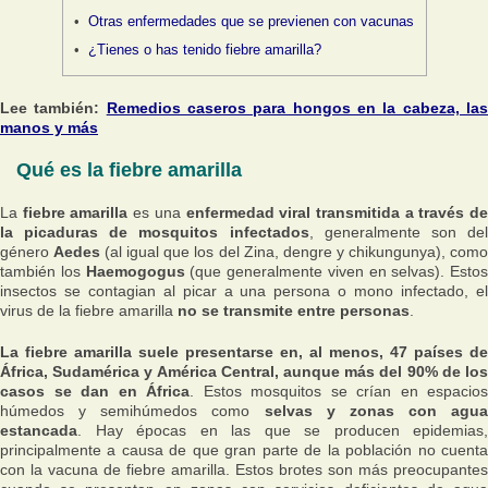
Otras enfermedades que se previenen con vacunas
¿Tienes o has tenido fiebre amarilla?
Lee también:
Remedios caseros para hongos en la cabeza, la
manos y más
Qué es la fiebre amarilla
La
fiebre amarilla
es una
enfermedad viral transmitida a través d
la picaduras de mosquitos infectados
, generalmente son de
género
Aedes
(al igual que los del Zina, dengre y chikungunya), com
también los
Haemogogus
(que generalmente viven en selvas). Estos
insectos se contagian al picar a una persona o mono infectado, el
virus de la fiebre amarilla
no se transmite entre personas
.
La fiebre amarilla suele presentarse en, al menos, 47 países de
África, Sudamérica y América Central, aunque más del 90% de los
casos se dan en África
. Estos mosquitos se crían en espacios
húmedos y semihúmedos como
selvas y zonas con agua
estancada
. Hay épocas en las que se producen epidemias,
principalmente a causa de que gran parte de la población no cuenta
con la vacuna de fiebre amarilla. Estos brotes son más preocupantes