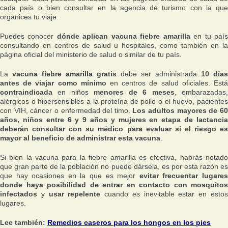
cada país o bien consultar en la agencia de turismo con la que
organices tu viaje.
Puedes conocer
dónde aplican vacuna fiebre amarilla
en tu paí
consultando en centros de salud u hospitales, como también en la
página oficial del ministerio de salud o similar de tu país.
La
vacuna fiebre amarilla gratis
debe ser administrada
10 días
antes de viajar como mínimo
en centros de salud oficiales. Est
contraindicada
en niños
menores de 6 meses
, embarazadas
alérgicos o hipersensibles a la proteína de pollo o el huevo, pacientes
con VIH, cáncer o enfermedad del timo.
Los adultos mayores de 6
años, niños entre 6 y 9 años y mujeres en etapa de lactancia
deberán consultar con su médico para evaluar si el riesgo es
mayor al beneficio de administrar esta vacuna
.
Si bien la vacuna para la fiebre amarilla es efectiva, habrás notado
que gran parte de la población no puede dársela, es por esta razón es
que hay ocasiones en la que es mejor
evitar frecuentar lugare
donde haya posibilidad de entrar en contacto con mosquitos
infectados
y
usar repelente
cuando es inevitable estar en esto
lugares.
Lee también:
Remedios caseros para los hongos en los pies