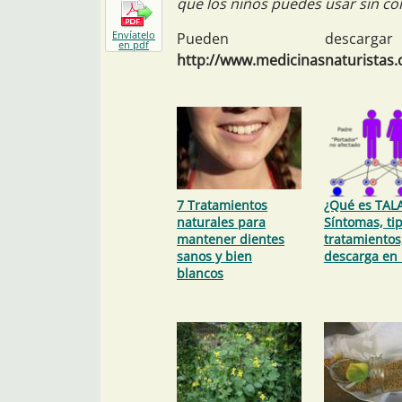
que los niños puedes usar sin co
Envíatelo
Pueden desc
en pdf
http://www.medicinasnaturistas
7 Tratamientos
¿Qué es TAL
naturales para
Síntomas, tip
mantener dientes
tratamientos
sanos y bien
descarga en
blancos