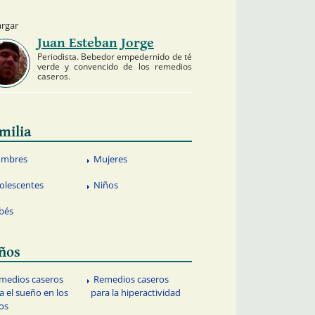
argar
Juan Esteban Jorge
Periodista. Bebedor empedernido de té
verde y convencido de los remedios
caseros.
milia
mbres
Mujeres
olescentes
Niños
bés
ños
medios caseros
Remedios caseros
a el sueño en los
para la hiperactividad
os