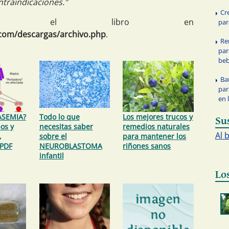
ntraindicaciones."
Cr
argar el libro en
par
.com/descargas/archivo.php
.
Re
par
be
Ba
par
en 
ASEMIA?
Todo lo que
Los mejores trucos y
Su
os y
necesitas saber
remedios naturales
Al 
,
sobre el
para mantener los
 PDF
NEUROBLASTOMA
riñones sanos
infantil
Lo