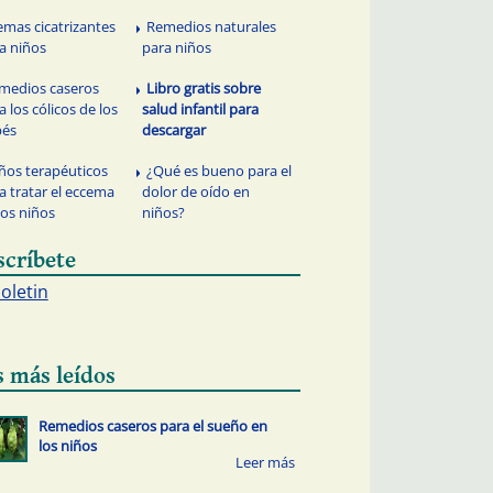
emas cicatrizantes
Remedios naturales
a niños
para niños
medios caseros
Libro gratis sobre
a los cólicos de los
salud infantil para
bés
descargar
ños terapéuticos
¿Qué es bueno para el
a tratar el eccema
dolor de oído en
los niños
niños?
scríbete
boletin
s más leídos
Remedios caseros para el sueño en
los niños