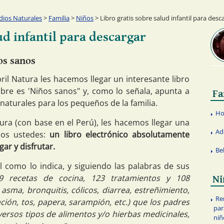
ios Naturales
>
Familia
>
Niños
> Libro gratis sobre salud infantil para desc
ud infantil para descargar
os sanos
il Natura les hacemos llegar un interesante libro
bre es 'Niños sanos" y, como lo señala, apunta a
Fa
naturales para los pequeños de la familia.
Ho
ura (con base en el Perú), les hacemos llegar una
Ad
os ustedes:
un libro electrónico absolutamente
ar y disfrutar.
Be
 como lo indica, y siguiendo las palabras de sus
9 recetas de cocina, 123 tratamientos y 108
Ni
asma, bronquitis, cólicos, diarrea, estreñimiento,
Re
lación, tos, papera, sarampión, etc.) que los padres
par
versos tipos de alimentos y/o hierbas medicinales,
niñ