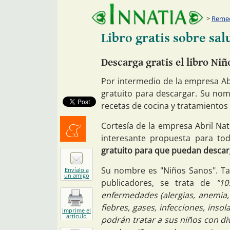
Remed
Libro gratis sobre sal
Descarga gratis el libro Niñ
Por intermedio de la empresa Abr
gratuito para descargar. Su nom
recetas de cocina y tratamientos 
Cortesía de la empresa Abril Nat
interesante propuesta para tod
Menéalo
gratuito para que puedan descarg
Su nombre es "Niños Sanos". Tal
Envíalo a
un amigo
publicadores, se trata de
"10
enfermedades (alergias, anemia, 
fiebres, gases, infecciones, inso
Imprime el
artículo
podrán tratar a sus niños con di