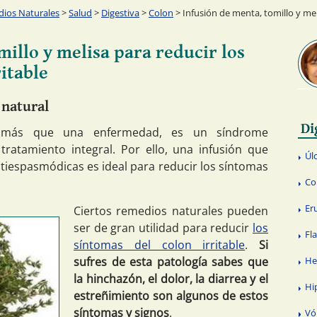
ios Naturales
>
Salud
>
Digestiva
>
Colon
> Infusión de menta, tomillo y mel
millo y melisa para reducir los
itable
 natural
Di
o más que una enfermedad, es un síndrome
ratamiento integral. Por ello, una infusión que
Úl
tiespasmódicas es ideal para reducir los síntomas
Co
Er
Ciertos remedios naturales pueden
ser de gran utilidad para reducir
los
Fl
síntomas del colon irritable
.
Si
sufres de esta patología sabes que
He
la hinchazón, el dolor, la diarrea y el
Hi
estreñimiento son algunos de estos
síntomas y signos
.
Vó