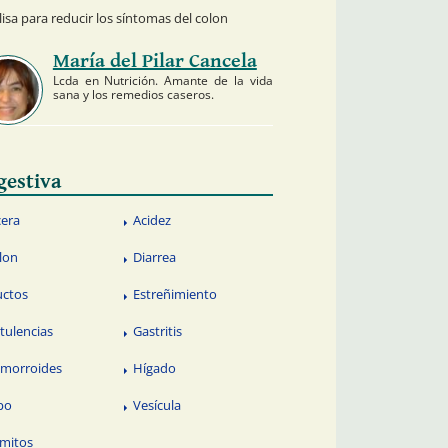
isa para reducir los síntomas del colon
María del Pilar Cancela
Lcda en Nutrición. Amante de la vida
sana y los remedios caseros.
gestiva
cera
Acidez
lon
Diarrea
uctos
Estreñimiento
atulencias
Gastritis
morroides
Hígado
po
Vesícula
mitos