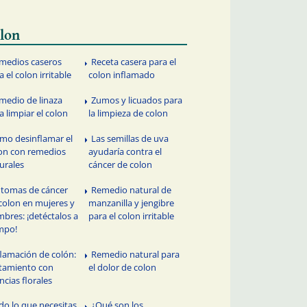
lon
medios caseros
Receta casera para el
a el colon irritable
colon inflamado
medio de linaza
Zumos y licuados para
a limpiar el colon
la limpieza de colon
mo desinflamar el
Las semillas de uva
on con remedios
ayudaría contra el
urales
cáncer de colon
ntomas de cáncer
Remedio natural de
colon en mujeres y
manzanilla y jengibre
bres: ¡detéctalos a
para el colon irritable
mpo!
flamación de colón:
Remedio natural para
tamiento con
el dolor de colon
ncias florales
do lo que necesitas
¿Qué son los