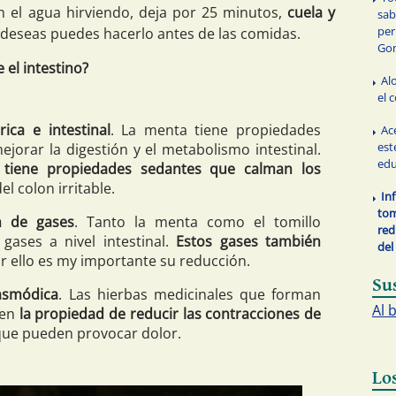
en el agua hirviendo, deja por 25 minutos,
cuela y
sab
per
lo deseas puedes hacerlo antes de las comidas.
Gon
 el intestino?
Al
el 
ica e intestinal
. La menta tiene propiedades
Ac
est
jorar la digestión y el metabolismo intestinal.
edu
a tiene propiedades sedantes que calman los
el colon irritable.
In
tom
n de gases
. Tanto la menta como el tomillo
red
gases a nivel intestinal.
Estos gases también
del
or ello es my importante su reducción.
Su
asmódica
. Las hierbas medicinales que forman
Al 
nen
la propiedad de reducir las contracciones de
que pueden provocar dolor.
Lo