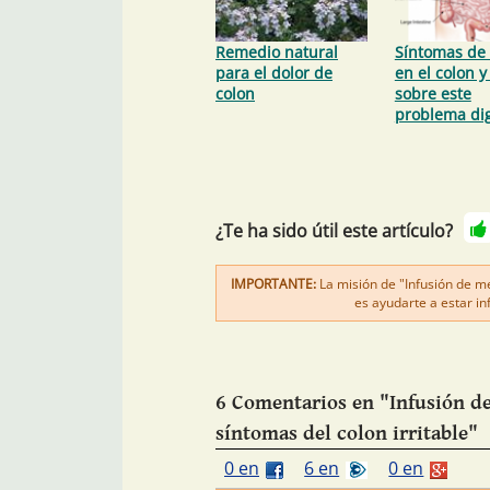
Remedio natural
Síntomas de 
para el dolor de
en el colon y
colon
sobre este
problema dig
¿Te ha sido útil este artículo?
IMPORTANTE:
La misión de "Infusión de men
es ayudarte a estar i
6 Comentarios en "Infusión de
síntomas del colon irritable"
0 en
6 en
0 en