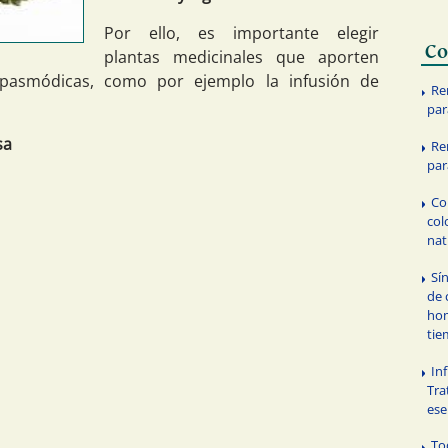
Por ello, es importante elegir
Co
plantas medicinales que aporten
spasmódicas, como por ejemplo la infusión de
Re
par
sa
Re
par
Co
col
nat
Sí
de 
hom
tie
In
Tra
ese
To