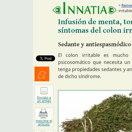
Remed
irritable
Infusión de menta, to
síntomas del colon irr
Sedante y antiespasmódico
El colon irritable es much
psicosomático que necesita un t
tenga propiedades sedantes y an
de dicho síndrome.
Menéalo
Envíalo a
un amigo
Imprime el
artículo