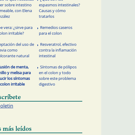
er sobre intestino
espasmos intestinales?
meable, con Elena
Causas y cómo
zález
tratarlos
oe vera: ¿sirve para
Remedios caseros
colon irritable?
para el colon
eptación del uso de
Resveratrol, efectivo
evia como
contra la inflamación
lcorante natural
intestinal
fusión de menta,
Síntomas de pólipos
illo y melisa para
en el colon y todo
ucir los síntomas
sobre este problema
 colon irritable
digestivo
scríbete
boletin
s más leídos