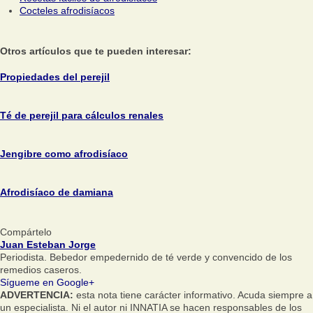
Cocteles afrodisíacos
Otros artículos que te pueden interesar:
Propiedades del perejil
Té de perejil para cálculos renales
Jengibre como afrodisíaco
Afrodisíaco de damiana
Compártelo
Juan Esteban Jorge
Periodista. Bebedor empedernido de té verde y convencido de los
remedios caseros.
Sígueme en Google+
ADVERTENCIA:
esta nota tiene carácter informativo. Acuda siempre a
un especialista. Ni el autor ni INNATIA se hacen responsables de los