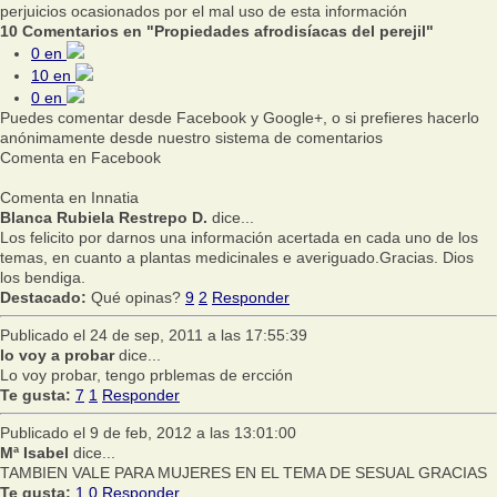
perjuicios ocasionados por el mal uso de esta información
10 Comentarios en "Propiedades afrodisíacas del perejil"
0
en
10
en
0
en
Puedes comentar desde Facebook y Google+, o si prefieres hacerlo
anónimamente desde nuestro sistema de comentarios
Comenta en Facebook
Comenta en Innatia
Blanca Rubiela Restrepo D.
dice...
Los felicito por darnos una información acertada en cada uno de los
temas, en cuanto a plantas medicinales e averiguado.Gracias. Dios
los bendiga.
Destacado:
Qué opinas?
9
2
Responder
Publicado el 24 de sep, 2011 a las 17:55:39
lo voy a probar
dice...
Lo voy probar, tengo prblemas de ercción
Te gusta:
7
1
Responder
Publicado el 9 de feb, 2012 a las 13:01:00
Mª Isabel
dice...
TAMBIEN VALE PARA MUJERES EN EL TEMA DE SESUAL GRACIAS
Te gusta:
1
0
Responder