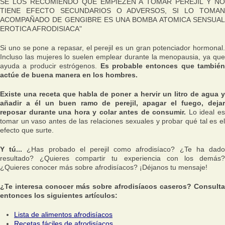
SE LOS RECOMIENDO QUE EMPIEZEN A TOMAR PEREJIL Y NO
TIENE EFECTO SECUNDARIOS O ADVERSOS, SI LO TOMAN
ACOMPAÑADO DE GENGIBRE ES UNA BOMBA ATOMICA SENSUAL
EROTICA AFRODISIACA"
Si uno se pone a repasar, el perejil es un gran potenciador hormonal.
Incluso las mujeres lo suelen emplear durante la menopausia, ya que
ayuda a producir estrógenos.
Es probable entonces que también
actúe de buena manera en los hombres.
Existe una receta que habla de poner a hervir un litro de agua y
añadir a él un buen ramo de perejil, apagar el fuego, dejar
reposar durante una hora y colar antes de consumir.
Lo ideal e
tomar un vaso antes de las relaciones sexuales y probar qué tal es el
efecto que surte.
Y tú...
¿Has probado el perejil como afrodisíaco? ¿Te ha dad
resultado? ¿Quieres compartir tu experiencia con los demás?
¿Quieres conocer más sobre afrodisíacos? ¡Déjanos tu mensaje!
¿Te interesa conocer más sobre afrodisíacos caseros? Consulta
entonces los siguientes artículos:
Lista de alimentos afrodisíacos
Recetas fáciles de afrodisíacos