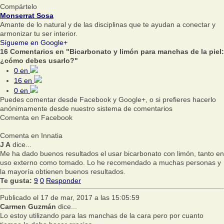
Compártelo
Monserrat Sosa
Amante de lo natural y de las disciplinas que te ayudan a conectar y
armonizar tu ser interior.
Sígueme en Google+
16 Comentarios en "Bicarbonato y limón para manchas de la piel:
¿cómo debes usarlo?"
0
en
16
en
0
en
Puedes comentar desde Facebook y Google+, o si prefieres hacerlo
anónimamente desde nuestro sistema de comentarios
Comenta en Facebook
Comenta en Innatia
J A
dice...
Me ha dado buenos resultados el usar bicarbonato con limón, tanto en
uso externo como tomado. Lo he recomendado a muchas personas y
la mayoría obtienen buenos resultados.
Te gusta:
9
0
Responder
Publicado el 17 de mar, 2017 a las 15:05:59
Carmen Guzmán
dice...
Lo estoy utilizando para las manchas de la cara pero por cuanto