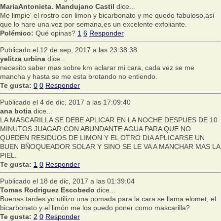
MariaAntonieta. Mandujano Castil
dice...
Me limpie' el rostro con limon y bicarbonato y me quedo fabuloso,asi
que lo hare una vez por semana,es un excelente exfoliante.
Polémico:
Qué opinas?
1
6
Responder
Publicado el 12 de sep, 2017 a las 23:38:38
yelitza urbina
dice...
necesito saber mas sobre km aclarar mi cara, cada vez se me
mancha y hasta se me esta brotando no entiendo.
Te gusta:
0
0
Responder
Publicado el 4 de dic, 2017 a las 17:09:40
ana botia
dice...
LA MASCARILLA SE DEBE APLICAR EN LA NOCHE DESPUES DE 10
MINUTOS JUAGAR CON ABUNDANTE AGUA PARA QUE NO
QUEDEN RESIDUOS DE LIMON Y EL OTRO DIA APLICARSE UN
BUEN BÑOQUEADOR SOLAR Y SINO SE LE VA A MANCHAR MAS LA
PIEL.
Te gusta:
1
0
Responder
Publicado el 18 de dic, 2017 a las 01:39:04
Tomas Rodriguez Escobedo
dice...
Buenas tardes yo utilizo una pomada para la cara se llama elomet, el
bicarbonato y el limón me los puedo poner como mascarilla?
Te gusta:
2
0
Responder