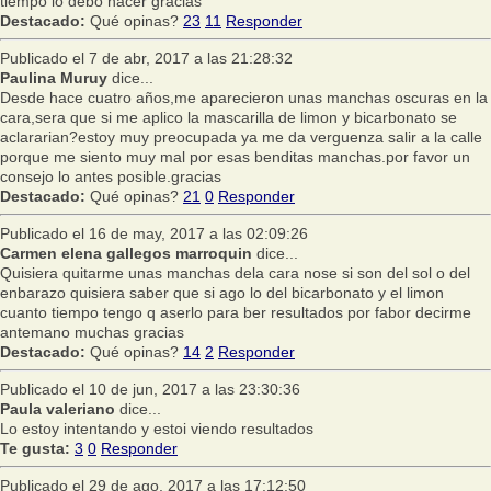
tiempo lo debo hacer gracias
Destacado:
Qué opinas?
23
11
Responder
Publicado el 7 de abr, 2017 a las 21:28:32
Paulina Muruy
dice...
Desde hace cuatro años,me aparecieron unas manchas oscuras en la
cara,sera que si me aplico la mascarilla de limon y bicarbonato se
aclararian?estoy muy preocupada ya me da verguenza salir a la calle
porque me siento muy mal por esas benditas manchas.por favor un
consejo lo antes posible.gracias
Destacado:
Qué opinas?
21
0
Responder
Publicado el 16 de may, 2017 a las 02:09:26
Carmen elena gallegos marroquin
dice...
Quisiera quitarme unas manchas dela cara nose si son del sol o del
enbarazo quisiera saber que si ago lo del bicarbonato y el limon
cuanto tiempo tengo q aserlo para ber resultados por fabor decirme
antemano muchas gracias
Destacado:
Qué opinas?
14
2
Responder
Publicado el 10 de jun, 2017 a las 23:30:36
Paula valeriano
dice...
Lo estoy intentando y estoi viendo resultados
Te gusta:
3
0
Responder
Publicado el 29 de ago, 2017 a las 17:12:50