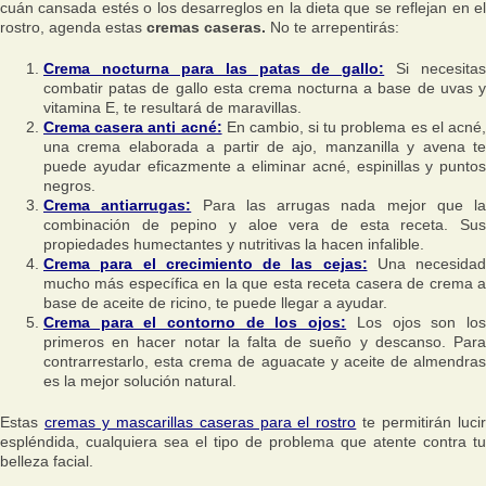
cuán cansada estés o los desarreglos en la dieta que se reflejan en el
rostro, agenda estas
cremas caseras.
No te arrepentirás:
Crema nocturna para las patas de gallo:
Si necesitas
combatir patas de gallo esta crema nocturna a base de uvas y
vitamina E, te resultará de maravillas.
Crema casera anti acné:
En cambio, si tu problema es el acné
una crema elaborada a partir de ajo, manzanilla y avena te
puede ayudar eficazmente a eliminar acné, espinillas y puntos
negros.
Crema antiarrugas:
Para las arrugas nada mejor que la
combinación de pepino y aloe vera de esta receta. Sus
propiedades humectantes y nutritivas la hacen infalible.
Crema para el crecimiento de las cejas:
Una necesidad
mucho más específica en la que esta receta casera de crema a
base de aceite de ricino, te puede llegar a ayudar.
Crema para el contorno de los ojos:
Los ojos son lo
primeros en hacer notar la falta de sueño y descanso. Para
contrarrestarlo, esta crema de aguacate y aceite de almendras
es la mejor solución natural.
Estas
cremas y mascarillas caseras para el rostro
te permitirán luci
espléndida, cualquiera sea el tipo de problema que atente contra tu
belleza facial.