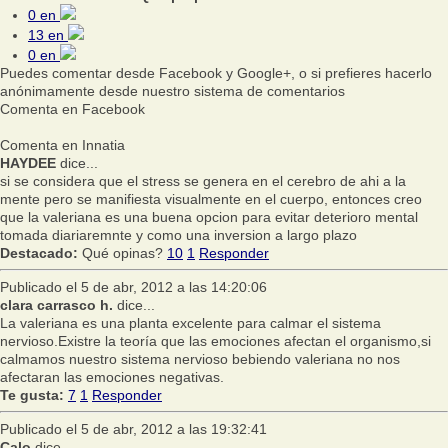
0
en
13
en
0
en
Puedes comentar desde Facebook y Google+, o si prefieres hacerlo
anónimamente desde nuestro sistema de comentarios
Comenta en Facebook
Comenta en Innatia
HAYDEE
dice...
si se considera que el stress se genera en el cerebro de ahi a la
mente pero se manifiesta visualmente en el cuerpo, entonces creo
que la valeriana es una buena opcion para evitar deterioro mental
tomada diariaremnte y como una inversion a largo plazo
Destacado:
Qué opinas?
10
1
Responder
Publicado el 5 de abr, 2012 a las 14:20:06
clara carrasco h.
dice...
La valeriana es una planta excelente para calmar el sistema
nervioso.Existre la teoría que las emociones afectan el organismo,si
calmamos nuestro sistema nervioso bebiendo valeriana no nos
afectaran las emociones negativas.
Te gusta:
7
1
Responder
Publicado el 5 de abr, 2012 a las 19:32:41
Calo
dice...