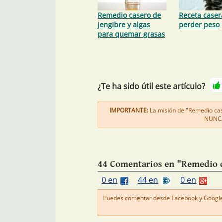
Remedio casero de
Receta caser
jengibre y algas
perder peso
para quemar grasas
¿Te ha sido útil este artículo?
IMPORTANTE:
La misión de "Remedio case
NUNCA 
44 Comentarios en "Remedio ca
0 en
44 en
0 en
Puedes comentar desde Facebook y Google+