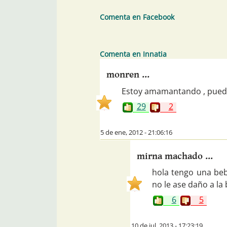
Comenta en Facebook
Comenta en Innatia
monren ...
Estoy amamantando , pued
29
2
5 de ene, 2012 - 21:06:16
mirna machado ...
hola tengo una be
no le ase daño a la
6
5
10 de jul, 2013 - 17:23:19