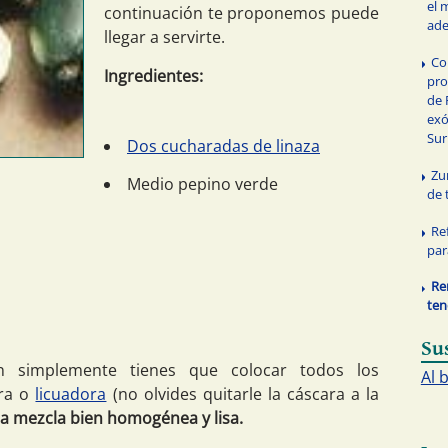
el 
continuación te proponemos puede
ade
llegar a servirte.
Co
Ingredientes:
pro
de 
exó
Sur
Dos cucharadas de linaza
Zu
Medio pepino verde
de 
Re
par
Re
ten
Su
ón simplemente tienes que colocar todos los
Al 
ora o
licuadora
(no olvides quitarle la cáscara a la
a mezcla bien homogénea y lisa.