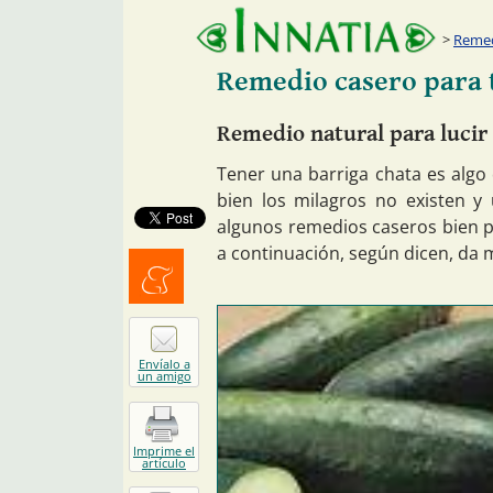
Remed
Remedio casero para t
Remedio natural para lucir
Tener una barriga chata es algo
bien los milagros no existen y 
algunos remedios caseros bien 
a continuación, según dicen, da
Menéalo
Envíalo a
un amigo
Imprime el
artículo