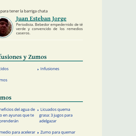
ara tener la barriga chata
Juan Esteban Jorge
Periodista. Bebedor empedernido de té
verde y convencido de los remedios
caseros.
fusiones y Zumos
tidos
Infusiones
mos
umos
neficios del agua de
Licuados quema
o en ayunas que te
grasa: 3 jugos para
prenderán
adelgazar
medio para acelerar
Zumo para quemar