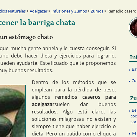
ios Naturales
>
Adelgazar
>
Infusiones y Zumos
>
Zumos
> Remedio casero p
ener la barriga chata
 un estómago chato
 que mucha gente anhela y le cuesta conseguir. Si
uno debe hacer dieta y ejercicios para lograrlo,
In
pueden ayudarte. Este licuado que te proponemos
Ba
 muy buenos resultados.
Zu
Dentro de los métodos que se
emplean para la pérdida de peso,
algunos
remedios caseros para
Z
adelgazar
suelen dar buenos
Be
resultados. Algo está claro: las
coc
soluciones milagrosas no existen y
sor
siempre tiene que haber ejercicio o
Re
dieta. Pero un batido como el que a