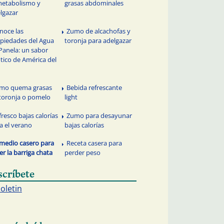
metabolismo y
grasas abdominales
lgazar
noce las
Zumo de alcachofas y
piedades del Agua
toronja para adelgazar
Panela: un sabor
tico de América del
mo quema grasas
Bebida refrescante
toronja o pomelo
light
fresco bajas calorías
Zumo para desayunar
a el verano
bajas calorías
medio casero para
Receta casera para
er la barriga chata
perder peso
scríbete
boletin