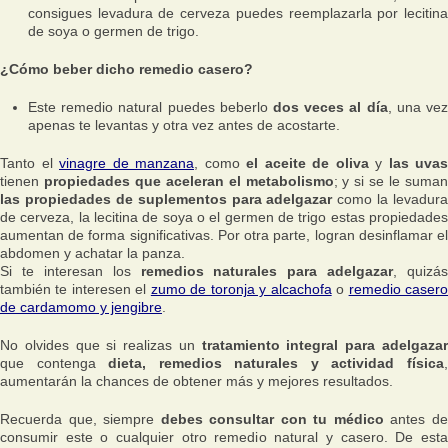
consigues levadura de cerveza puedes reemplazarla por lecitina
de soya o germen de trigo.
¿Cómo beber dicho remedio casero?
Este remedio natural puedes beberlo
dos veces al día
, una ve
apenas te levantas y otra vez antes de acostarte.
Tanto el
vinagre de manzana
, como
el aceite de oliva
y
las uvas
tienen
propiedades que aceleran el metabolismo
; y si se le suma
las propiedades de suplementos para adelgazar
como la levadura
de cerveza, la lecitina de soya o el germen de trigo estas propiedades
aumentan de forma significativas. Por otra parte, logran desinflamar el
abdomen y achatar la panza.
Si te interesan los
remedios naturales para adelgazar
, quizás
también te interesen el
zumo de toronja y alcachofa
o
remedio caser
de cardamomo y jengibre
.
No olvides que si realizas un
tratamiento integral para adelgaza
que contenga
dieta, remedios naturales y actividad física
aumentarán la chances de obtener más y mejores resultados.
Recuerda que, siempre
debes consultar con tu médico
antes d
consumir este o cualquier otro remedio natural y casero. De esta