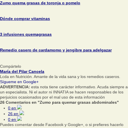
Zumo quema grasas de toronja o pomelo
Dónde comprar vitaminas
3 infusiones quemagrasas
Remedio casero de cardamomo y jengibre para adelgazar
Compártelo
María del Pilar Cancela
Lcda en Nutrición. Amante de la vida sana y los remedios caseros.
Sígueme en Google+
ADVERTENCIA:
esta nota tiene carácter informativo. Acuda siempre a
un especialista. Ni el autor ni INNATIA se hacen responsables de los
perjuicios ocasionados por el mal uso de esta información
26 Comentarios en "Zumo para quemar grasas abdominales"
0
en
26
en
0
en
Puedes comentar desde Facebook y Google+, o si prefieres hacerlo