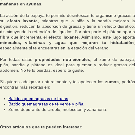
mañanas en ayunas
.
La acción de la papaya te permite desintoxicar tu organismo gracias a
su
efecto laxante
, mientras que la piña y la sandía mejoran l
digestión, reducen la absorción de grasas y tiene un efecto diurético,
disminuyendo la retención de líquidos. Por otra parte el plátano aporta
fibra
que incrementa el
efecto laxante
. Asimismo, este jugo aport
minerales, vitaminas y agua que mejoran tu hidratación
,
especialmente si te encuentras en la estación del verano.
Por todas estas
propiedades nutricionales
, el zumo de papaya,
piña, sandía y plátano es ideal para quemar y reducir grasas del
abdomen. No te lo pierdas, espero te guste.
Si quieres adelgazar naturalmente y te apetecen los
zumos
, podrá
encontrar más recetas en:
Batidos quemagrasas de frutas
.
Batido quemagrasas de té verde y piña
.
Zumo depurante de ciruelo, melocotón y zanahoria.
Otros artículos que te pueden interesar: