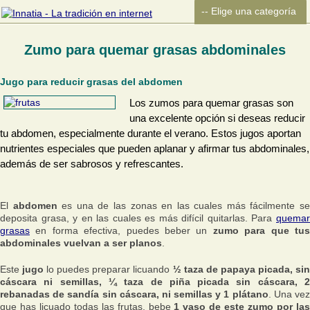
Zumo para quemar grasas abdominales
Jugo para reducir grasas del abdomen
Los zumos para quemar grasas son
una excelente opción si deseas reducir
tu abdomen, especialmente durante el verano. Estos jugos aportan
nutrientes especiales que pueden aplanar y afirmar tus abdominales,
además de ser sabrosos y refrescantes.
El
abdomen
es una de las zonas en las cuales más fácilmente s
deposita grasa, y en las cuales es más difícil quitarlas. Para
quemar
grasas
en forma efectiva, puedes beber un
zumo para que tu
abdominales vuelvan a ser planos
.
Este
jugo
lo puedes preparar licuando
½ taza de papaya picada, si
cáscara ni semillas, ¼ taza de piña picada sin cáscara, 2
rebanadas de sandía sin cáscara, ni semillas y 1 plátano
. Una ve
que has licuado todas las frutas, bebe
1 vaso de este zumo por la