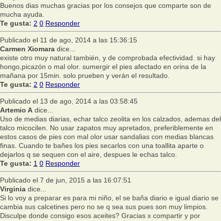
Buenos dias muchas gracias por los consejos que comparte son de
mucha ayuda.
Te gusta:
2
0
Responder
Publicado el 11 de ago, 2014 a las 15:36:15
Carmen Xiomara
dice...
existe otro muy natural también, y de comprobada efectividad. si hay
hongo,picazón o mal olor. sumergir el pies afectado en orina de la
mañana por 15min. solo prueben y verán el resultado.
Te gusta:
2
0
Responder
Publicado el 13 de ago, 2014 a las 03:58:45
Artemio A
dice...
Uso de medias diarias, echar talco zeolita en los calzados, ademas del
talco micocilen. No usar zapatos muy apretados, preferiblemente en
estos casos de pies con mal olor usar sandalias con medias blancas
finas. Cuando te bañes los pies secarlos con una toallita aparte o
dejarlos q se sequen con el aire, despues le echas talco.
Te gusta:
1
0
Responder
Publicado el 7 de jun, 2015 a las 16:07:51
Virginia
dice...
Si lo voy a preparar es para mi niño, el se baña diario e igual diario se
cambia sus calcetines pero no se q sea sus pues son muy limpios.
Disculpe donde consigo esos aceites? Gracias x compartir y por