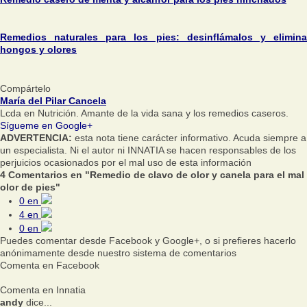
Remedios naturales para los pies: desinflámalos y elimina
hongos y olores
Compártelo
María del Pilar Cancela
Lcda en Nutrición. Amante de la vida sana y los remedios caseros.
Sígueme en Google+
ADVERTENCIA:
esta nota tiene carácter informativo. Acuda siempre a
un especialista. Ni el autor ni INNATIA se hacen responsables de los
perjuicios ocasionados por el mal uso de esta información
4 Comentarios en "Remedio de clavo de olor y canela para el mal
olor de pies"
0
en
4
en
0
en
Puedes comentar desde Facebook y Google+, o si prefieres hacerlo
anónimamente desde nuestro sistema de comentarios
Comenta en Facebook
Comenta en Innatia
andy
dice...