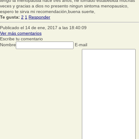
tengo la menopausia hace tres años, he tomado estabebida muchas
veces y gracias a dios no presento ningun sintoma menopausico,
espero te sirva mi recomendación,buena suerte,
Te gusta:
2
1
Responder
Publicado el 14 de ene, 2017 a las 18:40:09
Ver más comentarios
Escribe tu comentario
Nombre
E-mail