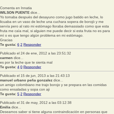
Comenta en Innatia
WILSON PUENTE
dice...
Yo tomaba despuès del desayuno como jugo batido en leche, lo
licuaba en un vaso de leche una cuchara sopera de borojò y me
servìa pero al rato mi estòmago lloraba demassiado como que esta
fruta me caìa mal, si alguien me puede decir si esta fruta no es para
mì o es que tengo algùn problema en mi estòmago.
Gracias
Te gusta:
6
2
Responder
Publicado el 24 de ene, 2012 a las 23:51:32
carmen
dice...
es por la leche que te sienta mal
Te gusta:
4
0
Responder
Publicado el 15 de jun, 2013 a las 21:43:13
manuel urbano peña gonzalez
dice...
un amigo colombiano me trajo borojo y se prepara en las comidas
como ensaladas y sopa con aji
Te gusta:
5
2
Responder
Publicado el 31 de may, 2012 a las 03:12:38
Emilia
dice...
Deseamos saber si tiene alguna contraindicación en personas que