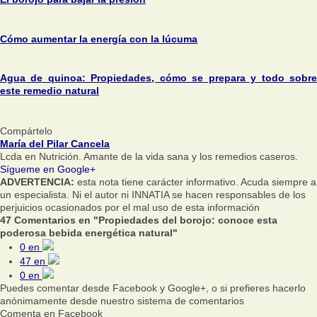
Cómo aumentar la energía con la lúcuma
Agua de quinoa: Propiedades, cómo se prepara y todo sobre
este remedio natural
Compártelo
María del Pilar Cancela
Lcda en Nutrición. Amante de la vida sana y los remedios caseros.
Sígueme en Google+
ADVERTENCIA:
esta nota tiene carácter informativo. Acuda siempre a
un especialista. Ni el autor ni INNATIA se hacen responsables de los
perjuicios ocasionados por el mal uso de esta información
47 Comentarios en "Propiedades del borojo: conoce esta
poderosa bebida energética natural"
0
en
47
en
0
en
Puedes comentar desde Facebook y Google+, o si prefieres hacerlo
anónimamente desde nuestro sistema de comentarios
Comenta en Facebook