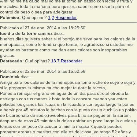
A mi no me ha caido mal yo me la tomo en batido con leche y fruta y
me activa toda la mañana pero quisiera saber como usarla para el
control de peso o sea para adelgazar
Polémico:
Qué opinas?
1
2
Responder
Publicado el 27 de ene, 2014 a las 18:25:50
lucidia de la torre ramirez
dice...
buenos dias quisiera saber si el borojo me sirve para los calores de la
menopausia, como lo tendria que tomar, le agradezco si ustedes me
ayudan es bastante como me dan esos calores son insoportables
gracias.
Destacado:
Qué opinas?
13
7
Responder
Publicado el 22 de mar, 2014 a las 15:52:56
Dominick
dice...
Amiga para los calores de la menopausia toma leche de soya o soja y
si la preparas tu misma mucho mejor te dare la receta,
Pones a remojar el grano en agua de un dia para otro,al otrodia la
estriegas con tus manos k bote toda la cascara cuando yaa esten
pelados los granos los licuas en la licuadora con agua luego la pones
a hervir por 45 minutos le hechas con la punta de un cuchillo un pokito
de bicarbonato de sodio,revuelves para k no se pegue en la sarten,
despues de esos 45 minutos la dejas enfriar un poco luego la cuelas y
tomas con un poco de azucar o miel,la maasa k queda puedes
preparar arepas o masitas con ella es deliciosa, yo tengo 52 años y