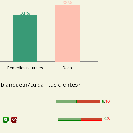
9
/
10
9
/
8