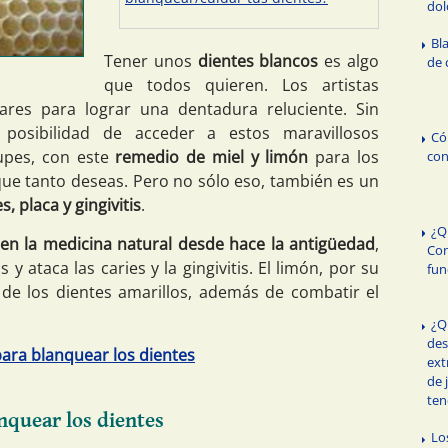
dol
Bl
Tener unos
dientes blancos
es algo
de 
que todos quieren. Los artistas
ares para lograr una dentadura reluciente. Sin
posibilidad de acceder a estos maravillosos
Có
upes, con este
remedio de miel y limón
para los
con
que tanto deseas. Pero no sólo eso, también es un
, placa y gingivitis
.
¿Q
 en la medicina natural desde hace la antigüedad
,
Con
 y ataca las caries y la gingivitis. El limón, por su
fun
 de los dientes amarillos, además de combatir el
¿Q
des
ara blanquear los dientes
ext
de 
ten
nquear los dientes
Lo