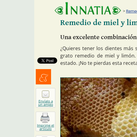
Remed
Remedio de miel y lim
Una excelente combinación 
¿Quieres tener los dientes más
grato remedio de miel y limón.
estado. ¡No te pierdas esta receta
Menéalo
Envíalo a
un amigo
Imprime el
artículo