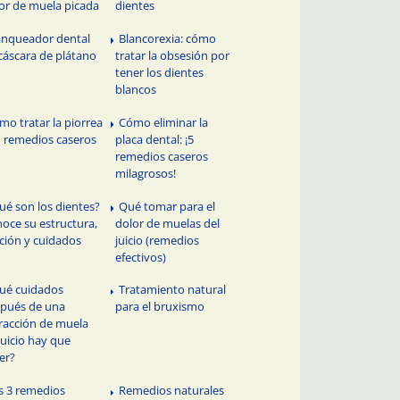
or de muela picada
dientes
anqueador dental
Blancorexia: cómo
cáscara de plátano
tratar la obsesión por
tener los dientes
blancos
mo tratar la piorrea
Cómo eliminar la
 remedios caseros
placa dental: ¡5
remedios caseros
milagrosos!
ué son los dientes?
Qué tomar para el
oce su estructura,
dolor de muelas del
ción y cuidados
juicio (remedios
efectivos)
ué cuidados
Tratamiento natural
pués de una
para el bruxismo
racción de muela
juicio hay que
er?
s 3 remedios
Remedios naturales