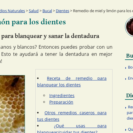
ios Naturales
>
Salud
>
Bucal
>
Dientes
> Remedio de miel y limón para los 
ón para los dientes
para blanquear y sanar la dentadura
 sanos y blancos? Entonces puedes probar con un
 Esto te ayudará a tener la dentadura en mejor
Bu
!
Bo
Receta de remedio para
En
blanquear los dientes
Di
Ingredientes
Preparación
Re
Otros remedios caseros para
par
die
tus dientes
¿Qué usas para
Qu
blanquear/cuidar tus dientes?