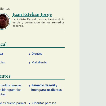
dientes
Juan Esteban Jorge
Periodista. Bebedor empedernido de té
verde y convencido de los remedios
caseros.
cal
ca
Dientes
cías
Mal aliento
entes
medios caseros
Remedio de miel y
a blanquear los
limón para los dientes
ntes
é es bueno para el
7 Plantas para los