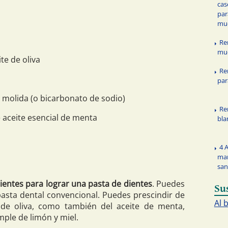
cas
par
mu
Re
mu
te de oliva
Re
par
 molida (o bicarbonato de sodio)
Re
 aceite esencial de menta
bla
4 
man
san
ientes para lograr una pasta de dientes
. Puedes
Su
pasta dental convencional. Puedes prescindir de
Al 
e de oliva, como también del aceite de menta,
ple de limón y miel.