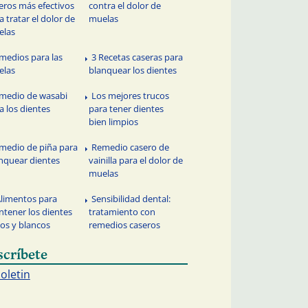
eros más efectivos
contra el dolor de
a tratar el dolor de
muelas
elas
medios para las
3 Recetas caseras para
elas
blanquear los dientes
medio de wasabi
Los mejores trucos
a los dientes
para tener dientes
bien limpios
medio de piña para
Remedio casero de
nquear dientes
vainilla para el dolor de
muelas
Alimentos para
Sensibilidad dental:
tener los dientes
tratamiento con
os y blancos
remedios caseros
scríbete
boletin