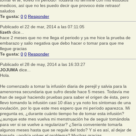
medicos, así que no les puedo decir que provoco éste retraso!
saludos
Te gusta:
0
0
Responder
Publicado el 22 de mar, 2014 a las 07:11:05
lizeth
dice...
hace 2 meses que no me llega el periodo y ya me hice la prueba de
embarazo y salio negativa que debo hacer o tomar para que me
llegue gracias
Te gusta:
0
0
Responder
Publicado el 28 de may, 2014 a las 16:33:27
JOJUMA
dice...
Hola.
He comenzado a tomar la infusión diaria de perejil y salvia para la
amenorrea secundaria que sufro desde hace 5 meses. Todavía me
han de seguir haciendo pruebas para saber el origen de ésta, pero
llevo tomando la infusión casi 10 días y ya noto los síntomas de una
ovulación, por lo que este mes espero que mi período aparezca. Mi
pregunta es, ¿durante cuánto tiempo he de tomar esta infusión?
¿aunque este mes vuelva mi menstruación he de seguir tomándola
para ver si se vuelve a regularizar? ¿Sería conveniente tomarla
algunos meses hasta que se regule del todo? Y si es así, al dejar de
tomarla ¿podría volver el problema? Muchas gracias.