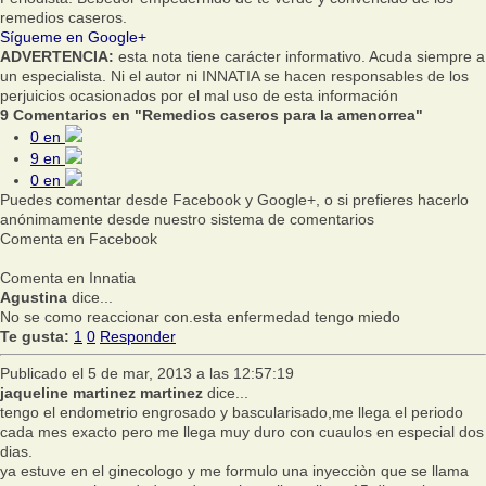
remedios caseros.
Sígueme en Google+
ADVERTENCIA:
esta nota tiene carácter informativo. Acuda siempre a
un especialista. Ni el autor ni INNATIA se hacen responsables de los
perjuicios ocasionados por el mal uso de esta información
9 Comentarios en "Remedios caseros para la amenorrea"
0
en
9
en
0
en
Puedes comentar desde Facebook y Google+, o si prefieres hacerlo
anónimamente desde nuestro sistema de comentarios
Comenta en Facebook
Comenta en Innatia
Agustina
dice...
No se como reaccionar con.esta enfermedad tengo miedo
Te gusta:
1
0
Responder
Publicado el 5 de mar, 2013 a las 12:57:19
jaqueline martinez martinez
dice...
tengo el endometrio engrosado y bascularisado,me llega el periodo
cada mes exacto pero me llega muy duro con cuaulos en especial dos
dias.
ya estuve en el ginecologo y me formulo una inyecciòn que se llama