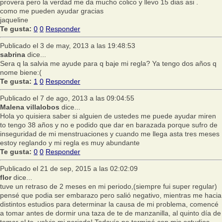
provera pero la verdad me da mucho colico y llevo 15 dias asi .
como me pueden ayudar gracias
jaqueline
Te gusta:
0
0
Responder
Publicado el 3 de may, 2013 a las 19:48:53
sabrina
dice...
Sera q la salvia me ayude para q baje mi regla? Ya tengo dos años q
nome biene:(
Te gusta:
1
0
Responder
Publicado el 7 de ago, 2013 a las 09:04:55
Malena villalobos
dice...
Hola yo quisiera saber si alguien de ustedes me puede ayudar miren
to tengo 38 años y no e podido que dar en barazada porque sufro de
inseguridad de mi menstruaciones y cuando me llega asta tres meses
estoy reglando y mi regla es muy abundante
Te gusta:
0
0
Responder
Publicado el 21 de sep, 2015 a las 02:02:09
flor
dice...
tuve un retraso de 2 meses en mi periodo,(siempre fui super regular)
pensé que podia ser embarazo pero salió negativo, mientras me hacia
distintos estudios para determinar la causa de mi problema, comencé
a tomar antes de dormir una taza de te de manzanilla, al quinto día de
tomar el te, volvio mi periodo! Todavía no terminé con mis estudios