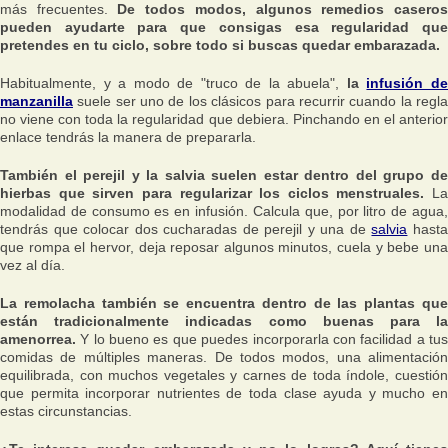
más frecuentes.
De todos modos, algunos remedios casero
pueden ayudarte para que consigas esa regularidad que
pretendes en tu ciclo, sobre todo si buscas quedar embarazada.
Habitualmente, y a modo de "truco de la abuela",
la
infusión d
manzanilla
suele ser uno de los clásicos para recurrir cuando la regla
no viene con toda la regularidad que debiera. Pinchando en el anterior
enlace tendrás la manera de prepararla.
También el perejil y la salvia suelen estar dentro del grupo de
hierbas que sirven para regularizar los ciclos menstruales.
La
modalidad de consumo es en infusión. Calcula que, por litro de agua,
tendrás que colocar dos cucharadas de perejil y una de
salvia
hast
que rompa el hervor, deja reposar algunos minutos, cuela y bebe una
vez al día.
La remolacha también se encuentra dentro de las plantas que
están tradicionalmente indicadas como buenas para la
amenorrea.
Y lo bueno es que puedes incorporarla con facilidad a tu
comidas de múltiples maneras. De todos modos, una alimentación
equilibrada, con muchos vegetales y carnes de toda índole, cuestión
que permita incorporar nutrientes de toda clase ayuda y mucho en
estas circunstancias.