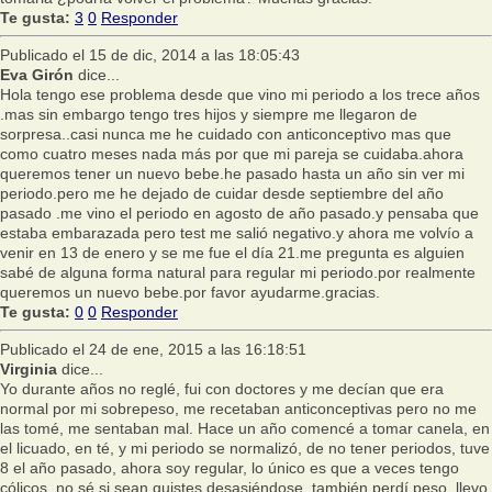
Te gusta:
3
0
Responder
Publicado el 15 de dic, 2014 a las 18:05:43
Eva Girón
dice...
Hola tengo ese problema desde que vino mi periodo a los trece años
.mas sin embargo tengo tres hijos y siempre me llegaron de
sorpresa..casi nunca me he cuidado con anticonceptivo mas que
como cuatro meses nada más por que mi pareja se cuidaba.ahora
queremos tener un nuevo bebe.he pasado hasta un año sin ver mi
periodo.pero me he dejado de cuidar desde septiembre del año
pasado .me vino el periodo en agosto de año pasado.y pensaba que
estaba embarazada pero test me salió negativo.y ahora me volvío a
venir en 13 de enero y se me fue el día 21.me pregunta es alguien
sabé de alguna forma natural para regular mi periodo.por realmente
queremos un nuevo bebe.por favor ayudarme.gracias.
Te gusta:
0
0
Responder
Publicado el 24 de ene, 2015 a las 16:18:51
Virginia
dice...
Yo durante años no reglé, fui con doctores y me decían que era
normal por mi sobrepeso, me recetaban anticonceptivas pero no me
las tomé, me sentaban mal. Hace un año comencé a tomar canela, en
el licuado, en té, y mi periodo se normalizó, de no tener periodos, tuve
8 el año pasado, ahora soy regular, lo único es que a veces tengo
cólicos, no sé si sean quistes desasiéndose, también perdí peso, llevo