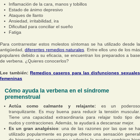
Inflamación de la cara, manos y tobillos
Estado de ánimo depresivo
Ataques de llanto
Ansiedad, irritabilidad, ira
Dificultad para conciliar el sueño
Fatiga
Para contrarrestar estos molestos síntomas se ha utilizado desde la
antigüedad,
diferentes remedios naturales
. Entre ellos uno de los má
populares debido a su eficacia, se encuentran los preparados a base
de verbena. ¿Quieres conocerlos?
Lee también:
Remedios caseros para las disfunciones sexuale
femeninas
Cómo ayuda la verbena en el síndrome
premenstrual
Actúa como calmante y relajante:
es un poderos
tranquilizante. Es muy buena para reducir la tensión muscular.
Tiene una capacidad extraordinaria para relajar todo tipo de
nudos y contracciones. Además, te ayudará a descansar mejor.
Es un gran analgésico
: una de las razones por las que se ha
utilizado popularmente es porque ofrece una sensación general
de bienestar en el organismo y además la puedes combinar bien