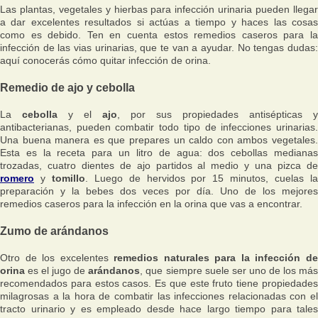
Las plantas, vegetales y hierbas para infección urinaria pueden llegar
a dar excelentes resultados si actúas a tiempo y haces las cosas
como es debido. Ten en cuenta estos remedios caseros para la
infección de las vias urinarias, que te van a ayudar. No tengas dudas:
aquí conocerás cómo quitar infección de orina.
Remedio de ajo y cebolla
La
cebolla
y el
ajo
, por sus propiedades antisépticas y
antibacterianas, pueden combatir todo tipo de infecciones urinarias.
Una buena manera es que prepares un caldo con ambos vegetales.
Esta es la receta para un litro de agua: dos cebollas medianas
trozadas, cuatro dientes de ajo partidos al medio y una pizca de
romero
y
tomillo
. Luego de hervidos por 15 minutos, cuelas l
preparación y la bebes dos veces por día. Uno de los mejores
remedios caseros para la infección en la orina que vas a encontrar.
Zumo de arándanos
Otro de los excelentes
remedios naturales para la infección d
orina
es el jugo de
arándanos
, que siempre suele ser uno de los má
recomendados para estos casos. Es que este fruto tiene propiedades
milagrosas a la hora de combatir las infecciones relacionadas con el
tracto urinario y es empleado desde hace largo tiempo para tales