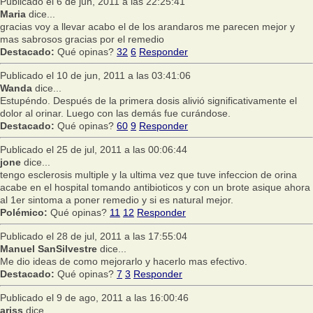
Publicado el 6 de jun, 2011 a las 22:25:41
Maria
dice...
gracias voy a llevar acabo el de los arandaros me parecen mejor y
mas sabrosos gracias por el remedio
Destacado:
Qué opinas?
32
6
Responder
Publicado el 10 de jun, 2011 a las 03:41:06
Wanda
dice...
Estupéndo. Después de la primera dosis alivió significativamente el
dolor al orinar. Luego con las demás fue curándose.
Destacado:
Qué opinas?
60
9
Responder
Publicado el 25 de jul, 2011 a las 00:06:44
jone
dice...
tengo esclerosis multiple y la ultima vez que tuve infeccion de orina
acabe en el hospital tomando antibioticos y con un brote asique ahora
al 1er sintoma a poner remedio y si es natural mejor.
Polémico:
Qué opinas?
11
12
Responder
Publicado el 28 de jul, 2011 a las 17:55:04
Manuel SanSilvestre
dice...
Me dio ideas de como mejorarlo y hacerlo mas efectivo.
Destacado:
Qué opinas?
7
3
Responder
Publicado el 9 de ago, 2011 a las 16:00:46
ariss
dice...