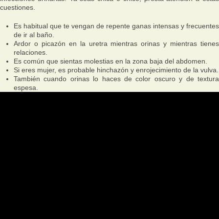
cuestiones.
Es habitual que te vengan de repente ganas intensas y frecuentes
de ir al baño.
Ardor o picazón en la uretra mientras orinas y mientras tienes
relaciones.
Es común que sientas molestias en la zona baja del abdomen.
Si eres mujer, es probable hinchazón y enrojecimiento de la vulva.
También cuando orinas lo haces de color oscuro y de textura
espesa.