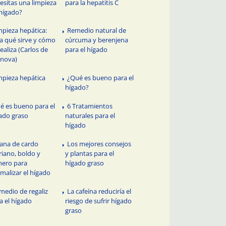
esitas una limpieza
para la hepatitis C
hígado?
mpieza hepática:
Remedio natural de
a qué sirve y cómo
cúrcuma y berenjena
realiza (Carlos de
para el hígado
anova)
mpieza hepática
¿Qué es bueno para el
hígado?
é es bueno para el
6 Tratamientos
ado graso
naturales para el
hígado
sana de cardo
Los mejores consejos
iano, boldo y
y plantas para el
ero para
hígado graso
malizar el hígado
medio de regaliz
La cafeína reduciría el
a el hígado
riesgo de sufrir hígado
graso