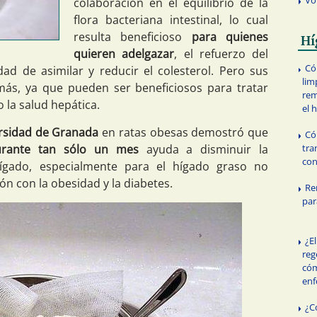
colaboración en el equilibrio de la
flora bacteriana intestinal, lo cual
resulta beneficioso
para quienes
Hí
quieren adelgazar
, el refuerzo del
Có
dad de asimilar y reducir el colesterol. Pero sus
lim
ás, ya que pueden ser beneficiosos para tratar
rem
la salud hepática.
el 
rsidad de Granada
en ratas obesas demostró que
Có
tra
urante tan sólo un mes
ayuda a disminuir la
con
ígado, especialmente para el hígado graso no
ón con la obesidad y la diabetes.
Re
par
¿E
reg
cóm
en
¿C