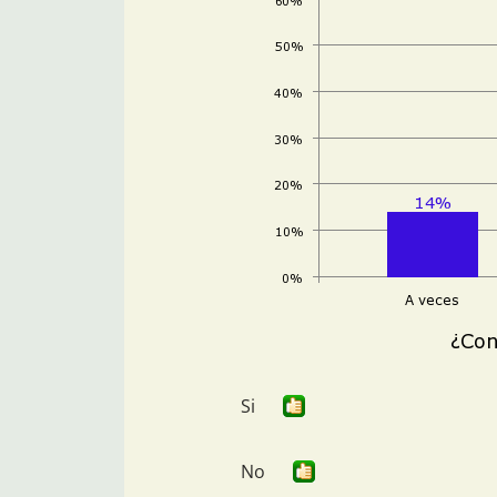
Si
No