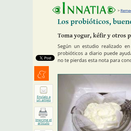
Remed
Los probióticos, buen
Toma yogur, kéfir y otros p
Según un estudio realizado en
probióticos a diario puede ayud
no te pierdas esta nota para con
Menéalo
Envíalo a
un amigo
Imprime el
artículo