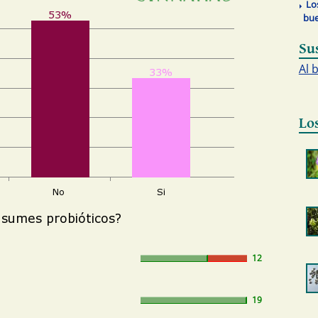
Lo
bue
Su
Al 
Lo
12
19