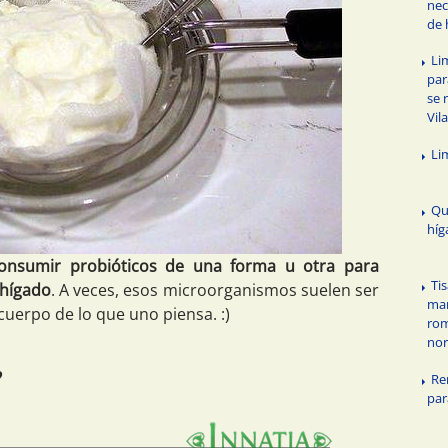
nec
de 
Li
par
se 
Vil
Li
Qu
híg
onsumir probióticos de una forma u otra para
Ti
 hígado
. A veces, esos microorganismos suelen ser
mar
uerpo de lo que uno piensa. :)
rom
nor
?
Re
par