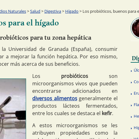
ios Naturales
>
Salud
>
Digestiva
>
Hígado
> Los probióticos, buenos para e
os para el hígado
robióticos para tu zona hepática
 la Universidad de Granada (España), consumir
ar a mejorar la función hepática. Por eso mismo,
Di
ocer más acerca de sus beneficios.
Úl
Los
probióticos
son
Co
microorganismos vivos que pueden
encontrarse adicionados en
Er
diversos alimentos
generalmente el
Fl
productos lácteos fermentados,
entre los cuales se destaca el
kefir
.
He
A estos microorganismos se les
Hi
atribuyen propiedades como la
Vó