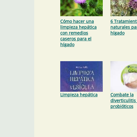
Cómo hacer una
6 Tratamient
limpieza hepática
naturales pa
con remedios
hígado
caseros para el
hígado
Limpieza hepática
Combate la
diverticulitis
probióticos