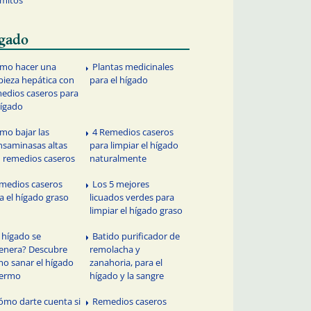
gado
mo hacer una
Plantas medicinales
pieza hepática con
para el hígado
edios caseros para
hígado
mo bajar las
4 Remedios caseros
nsaminasas altas
para limpiar el hígado
 remedios caseros
naturalmente
medios caseros
Los 5 mejores
a el hígado graso
licuados verdes para
limpiar el hígado graso
l hígado se
Batido purificador de
enera? Descubre
remolacha y
o sanar el hígado
zanahoria, para el
fermo
hígado y la sangre
ómo darte cuenta si
Remedios caseros