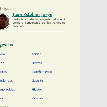
l hígado
Juan Esteban Jorge
Periodista. Bebedor empedernido de té
verde y convencido de los remedios
caseros.
gestiva
cera
Acidez
lon
Diarrea
uctos
Estreñimiento
atulencias
Gastritis
morroides
Hígado
po
Vesícula
mitos