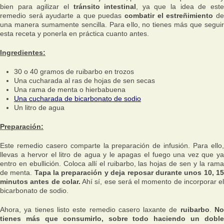
bien para agilizar el
tránsito intestinal
, ya que la idea de est
remedio será ayudarte a que puedas
combatir el estreñimiento
d
una manera sumamente sencilla. Para ello, no tienes más que seguir
esta receta y ponerla en práctica cuanto antes.
Ingredientes:
30 o 40 gramos de ruibarbo en trozos
Una cucharada al ras de hojas de sen secas
Una rama de menta o hierbabuena
Una cucharada de bicarbonato de sodio
Un litro de agua
Preparación:
Este remedio casero comparte la preparación de infusión. Para ello,
llevas a hervor el litro de agua y le apagas el fuego una vez que ya
entro en ebullición. Coloca allí el ruibarbo, las hojas de sen y la rama
de menta.
Tapa la preparación y deja reposar durante unos 10, 1
minutos antes de colar.
Ahí sí, ese será el momento de incorporar el
bicarbonato de sodio.
Ahora, ya tienes listo este remedio casero laxante de
ruibarbo
.
N
tienes más que consumirlo, sobre todo haciendo un doble