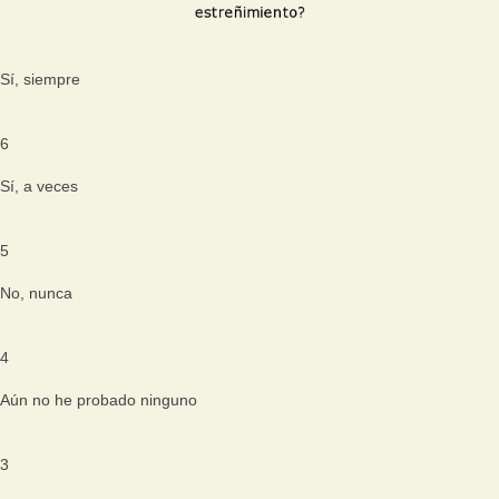
Sí, siempre
6
Sí, a veces
5
No, nunca
4
Aún no he probado ninguno
3