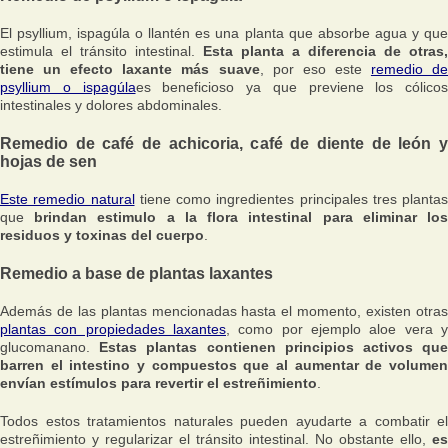
El psyllium, ispagúla o llantén es una planta que absorbe agua y que
estimula el tránsito intestinal.
Esta planta a diferencia de otras,
tiene un efecto laxante más suave
, por eso este
remedio d
psyllium o ispagúla
es beneficioso ya que previene los cólicos
intestinales y dolores abdominales.
Remedio de café de achicoria, café de diente de león y
hojas de sen
Este remedio natural
tiene como ingredientes principales tres plantas
que
brindan estimulo a la flora intestinal para eliminar lo
residuos y toxinas del cuerpo
.
Remedio a base de plantas laxantes
Además de las plantas mencionadas hasta el momento, existen otras
plantas con propiedades laxantes
, como por ejemplo aloe vera y
glucomanano.
Estas plantas contienen principios activos qu
barren el intestino y compuestos que al aumentar de volumen
envían estímulos para revertir el estreñimiento
.
Todos estos tratamientos naturales pueden ayudarte a combatir el
estreñimiento y regularizar el tránsito intestinal. No obstante ello,
es