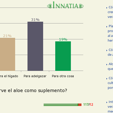
Có
cre
ver
Pl
pro
al 
her
Có
de 
Al
que
Có
cul
por
In
117
/
12
ver
me