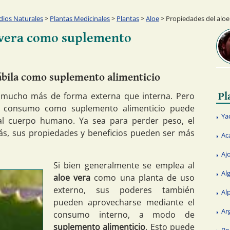
ios Naturales
>
Plantas Medicinales
>
Plantas
>
Aloe
> Propiedades del alo
 vera como suplemento
sábila como suplemento alimenticio
a mucho más de forma externa que interna. Pero
Pl
u consumo como suplemento alimenticio puede
Ya
l cuerpo humano. Ya sea para perder peso, el
s, sus propiedades y beneficios pueden ser más
Ac
Aj
Si bien generalmente se emplea al
Al
aloe vera
como una planta de uso
externo, sus poderes también
Al
pueden aprovecharse mediante el
Ar
consumo interno, a modo de
suplemento alimenticio
. Esto puede
Bo