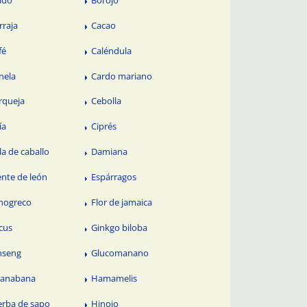
rraja
Cacao
fé
Caléndula
nela
Cardo mariano
rqueja
Cebolla
ía
Ciprés
la de caballo
Damiana
ente de león
Espárragos
nogreco
Flor de jamaica
cus
Ginkgo biloba
nseng
Glucomanano
anabana
Hamamelis
erba de sapo
Hinojo