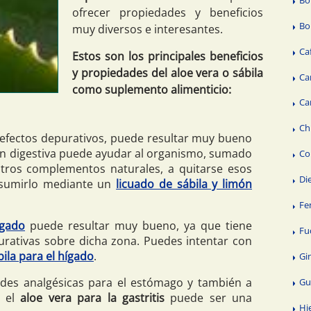
ofrecer propiedades y beneficios
Bo
muy diversos e interesantes.
Ca
Estos son los principales beneficios
y propiedades del aloe vera o sábila
Ca
como suplemento alimenticio:
Ca
Ch
s efectos depurativos, puede resultar muy bueno
ión digestiva puede ayudar al organismo, sumado
Co
 otros complementos naturales, a quitarse esos
Di
nsumirlo mediante un
licuado de sábila y limón
Fe
ígado
puede resultar muy bueno, ya que tiene
Fu
rativas sobre dicha zona. Puedes intentar con
ila para el hígado
.
Gi
des analgésicas para el estómago y también a
Gu
, el
aloe vera para la gastritis
puede ser una
Hi