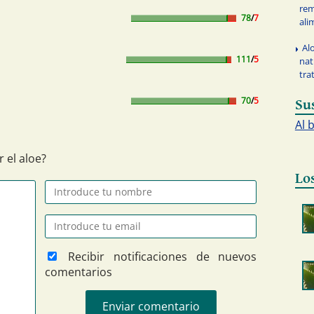
rem
78
/
7
ali
Al
111
/
5
nat
tra
70
/
5
Su
Al 
 el aloe?
Lo
Recibir notificaciones de nuevos
comentarios