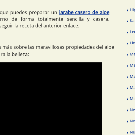
Hi
s que puedes preparar un
jarabe casero de aloe
no de forma totalmente sencilla y casera.
Ka
guir la receta del anterior enlace.
Le
Li
ás más sobre las maravillosas propiedades del aloe
ra la belleza:
Ma
Ma
Ma
Ma
Me
N
No
Nu