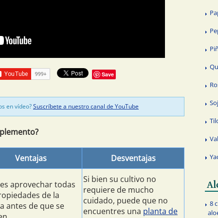
Pa
Pe
Pi
Qu
Save
Ro
So
os en vídeo?
Suscríbete a nuestro canal de YouTube
Til
uplemento?
Va
Ya
Ventajas
Desventajas
Si bien su cultivo no
es aprovechar todas
Al
requiere de mucho
ropiedades de la
cuidado, puede que no
8 
a antes de que se
encuentres una
planta de
alo
en.