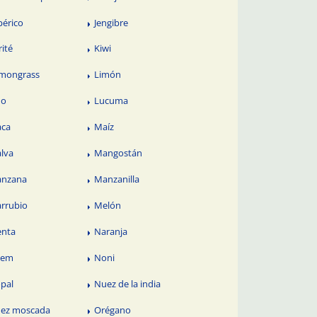
périco
Jengibre
rité
Kiwi
mongrass
Limón
no
Lucuma
ca
Maíz
lva
Mangostán
nzana
Manzanilla
rrubio
Melón
nta
Naranja
eem
Noni
pal
Nuez de la india
ez moscada
Orégano