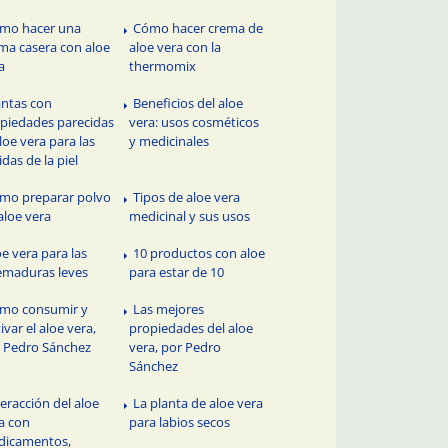
mo hacer una
Cómo hacer crema de
ma casera con aloe
aloe vera con la
a
thermomix
antas con
Beneficios del aloe
piedades parecidas
vera: usos cosméticos
aloe vera para las
y medicinales
idas de la piel
mo preparar polvo
Tipos de aloe vera
aloe vera
medicinal y sus usos
oe vera para las
10 productos con aloe
maduras leves
para estar de 10
mo consumir y
Las mejores
tivar el aloe vera,
propiedades del aloe
 Pedro Sánchez
vera, por Pedro
Sánchez
teracción del aloe
La planta de aloe vera
a con
para labios secos
dicamentos,