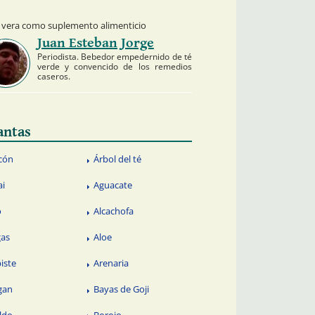
e vera como suplemento alimenticio
Juan Esteban Jorge
Periodista. Bebedor empedernido de té
verde y convencido de los remedios
caseros.
antas
cón
Árbol del té
ai
Aguacate
o
Alcachofa
gas
Aloe
piste
Arenaria
gan
Bayas de Goji
ldo
Borojo