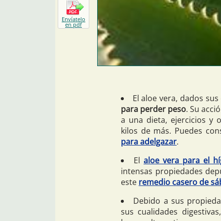
Envíatelo
en pdf
El aloe vera, dados su
para perder peso
. Su acc
a una dieta, ejercicios y
kilos de más. Puedes co
para adelgazar
.
El
aloe vera para el h
intensas propiedades depu
este
remedio casero de sáb
Debido a sus propieda
sus cualidades digestivas