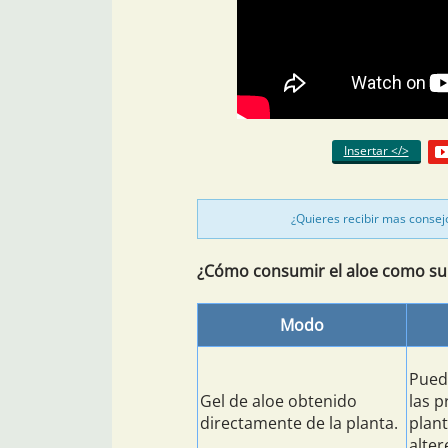
Insertar </>
¿Quieres recibir mas consej
¿Cómo consumir el aloe como s
Modo
Pued
Gel de aloe obtenido
las p
directamente de la planta.
plant
alter