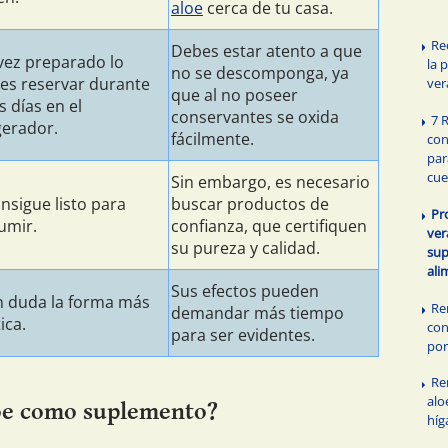
aloe
cerca de tu casa.
Re
Debes estar atento a que
vez preparado lo
la 
no se descomponga, ya
es reservar durante
ver
que al no poseer
s días en el
conservantes se oxida
7 
gerador.
fácilmente.
con
par
cu
Sin embargo, es necesario
nsigue listo para
buscar productos de
Pr
umir.
confianza, que certifiquen
ve
su pureza y calidad.
su
ali
Sus efectos pueden
in duda la forma más
Re
demandar más tiempo
ica.
con
para ser evidentes.
por
Re
alo
loe como suplemento?
híg