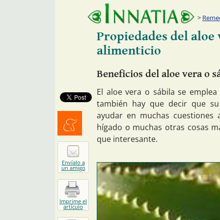
Remed
Propiedades del aloe
alimenticio
Beneficios del aloe vera o 
El aloe vera o sábila se emple
también hay que decir que s
ayudar en muchas cuestiones a
hígado o muchas otras cosas má
Menéalo
que interesante.
Envíalo a
un amigo
Imprime el
artículo