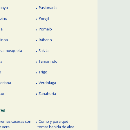
paya
Pasionaria
pino
Perejil
ña
Pomelo
inoa
Rábano
sa mosqueta
Salvia
ja
Tamarindo
o
Trigo
leriana
Verdolaga
cón
Zanahoria
oe
cremas caseras con
Cómo y para qué
e vera
tomar bebida de aloe