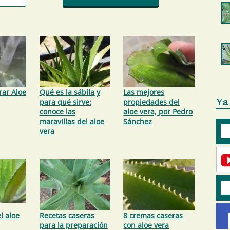
ar Aloe
Qué es la sábila y
Las mejores
Ya
para qué sirve:
propiedades del
conoce las
aloe vera, por Pedro
maravillas del aloe
Sánchez
vera
l aloe
Recetas caseras
8 cremas caseras
para la preparación
con aloe vera