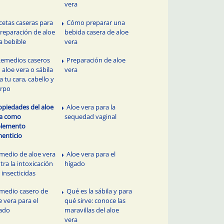
vera
cetas caseras para
Cómo preparar una
preparación de aloe
bebida casera de aloe
a bebible
vera
Remedios caseros
Preparación de aloe
 aloe vera o sábila
vera
a tu cara, cabello y
erpo
opiedades del aloe
Aloe vera para la
ra como
sequedad vaginal
plemento
menticio
medio de aloe vera
Aloe vera para el
tra la intoxicación
hígado
 insecticidas
medio casero de
Qué es la sábila y para
e vera para el
qué sirve: conoce las
ado
maravillas del aloe
vera