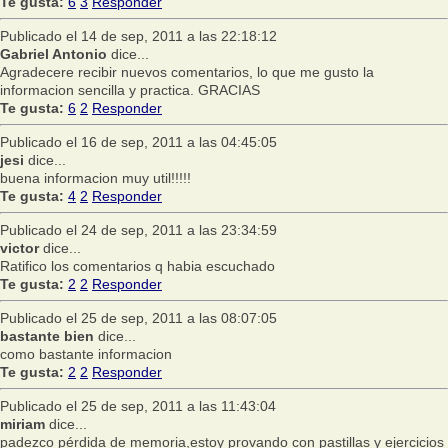
Te gusta:
6
3
Responder
Publicado el 14 de sep, 2011 a las 22:18:12
Gabriel Antonio
dice...
Agradecere recibir nuevos comentarios, lo que me gusto la
informacion sencilla y practica. GRACIAS
Te gusta:
6
2
Responder
Publicado el 16 de sep, 2011 a las 04:45:05
jesi
dice...
buena informacion muy util!!!!!
Te gusta:
4
2
Responder
Publicado el 24 de sep, 2011 a las 23:34:59
victor
dice...
Ratifico los comentarios q habia escuchado
Te gusta:
2
2
Responder
Publicado el 25 de sep, 2011 a las 08:07:05
bastante bien
dice...
como bastante informacion
Te gusta:
2
2
Responder
Publicado el 25 de sep, 2011 a las 11:43:04
miriam
dice...
padezco pérdida de memoria,estoy provando con pastillas y ejercicios