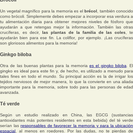
Un vegetal magnífico para la memoria es el
brécol
, también conocido
como brócoli. Simplemente debes empezar a incorporar esa verdura a
tu alimentación diaria para obtener mejores niveles de fósforo que
ayudarán a que retengas mejor la información. También las otras
crucíferas, es decir,
las plantas de la familia de las coles
, t
ayudarán bien para ese fin. La coliflor, por ejemplo. ¡Las crucíferas
son gloriosos alimentos para la memoria!
Ginkgo biloba
Otra de las buenas plantas para la memoria
es el gingko biloba
. El
gingko es ideal para este fin y, de hecho, es utilizado a menudo para
tales fines en todo el mundo. Su principal acción es la de irrigar los
tejidos nerviosos de mejor manera, lo que la convierte en una aliada
importante para la memoria, sobre todo para las personas de edad
avanzada.
Té verde
Según un estudio realizado en China, las EGCG (sustancias
antioxidantes más potentes residentes en esta bebida) del té verde
serían las
responsables de favorecer la memoria y para la ubicación
espacial
, al menos en roedores. Por las dudas, no te pierdas de