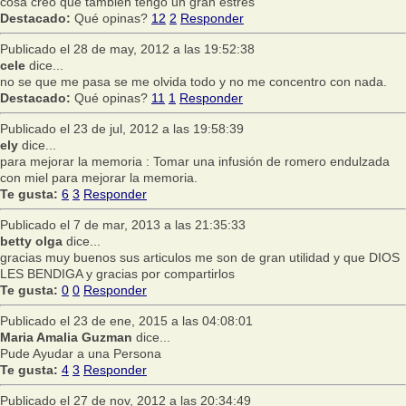
cosa creo que tambien tengo un gran estres
Destacado:
Qué opinas?
12
2
Responder
Publicado el 28 de may, 2012 a las 19:52:38
cele
dice...
no se que me pasa se me olvida todo y no me concentro con nada.
Destacado:
Qué opinas?
11
1
Responder
Publicado el 23 de jul, 2012 a las 19:58:39
ely
dice...
para mejorar la memoria : Tomar una infusión de romero endulzada
con miel para mejorar la memoria.
Te gusta:
6
3
Responder
Publicado el 7 de mar, 2013 a las 21:35:33
betty olga
dice...
gracias muy buenos sus articulos me son de gran utilidad y que DIOS
LES BENDIGA y gracias por compartirlos
Te gusta:
0
0
Responder
Publicado el 23 de ene, 2015 a las 04:08:01
Maria Amalia Guzman
dice...
Pude Ayudar a una Persona
Te gusta:
4
3
Responder
Publicado el 27 de nov, 2012 a las 20:34:49