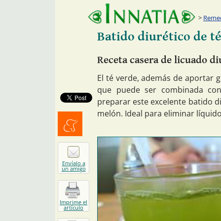
Remed
Batido diurético de t
Receta casera de licuado di
El té verde, además de aportar g
que puede ser combinada con 
preparar este excelente batido 
melón. Ideal para eliminar líquido
Menéalo
Envíalo a
un amigo
Imprime el
artículo