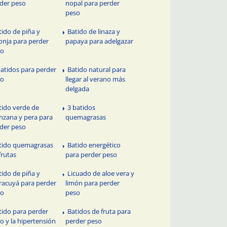
der peso
nopal para perder
peso
tido de piña y
Batido de linaza y
onja para perder
papaya para adelgazar
so
batidos para perder
Batido natural para
so
llegar al verano más
delgada
tido verde de
3 batidos
zana y pera para
quemagrasas
der peso
tido quemagrasas
Batido energético
frutas
para perder peso
tido de piña y
Licuado de aloe vera y
acuyá para perder
limón para perder
so
peso
tido para perder
Batidos de fruta para
o y la hipertensión
perder peso