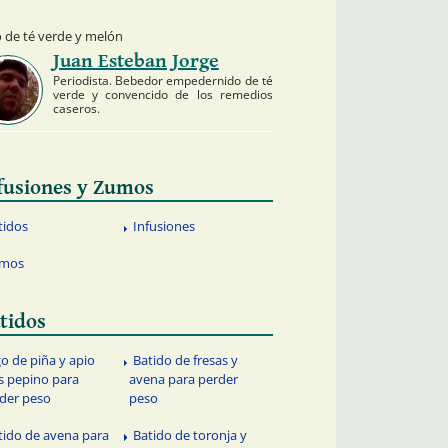
o de té verde y melón
Juan Esteban Jorge
Periodista. Bebedor empedernido de té
verde y convencido de los remedios
caseros.
fusiones y Zumos
tidos
Infusiones
mos
tidos
go de piña y apio
Batido de fresas y
 pepino para
avena para perder
der peso
peso
tido de avena para
Batido de toronja y