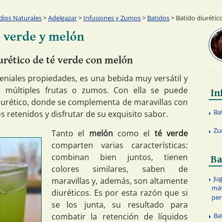
ios Naturales
>
Adelgazar
>
Infusiones y Zumos
>
Batidos
> Batido diurétic
é verde y melón
urético de té verde con melón
eniales propiedades, es una bebida muy versátil y
múltiples frutas o zumos. Con ella se puede
In
diurético, donde se complementa de maravillas con
Ba
s retenidos y disfrutar de su exquisito sabor.
Zu
Tanto el
melón
como el
té verde
comparten varias características:
combinan bien juntos, tienen
Ba
colores similares, saben de
Ju
maravillas y, además, son altamente
más
diuréticos. Es por esta razón que si
per
se los junta, su resultado para
Ba
combatir la retención de líquidos