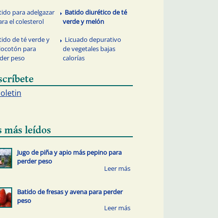
tido para adelgazar
Batido diurético de té
ara el colesterol
verde y melón
tido de té verde y
Licuado depurativo
ocotón para
de vegetales bajas
der peso
calorías
scríbete
boletin
s más leídos
Jugo de piña y apio más pepino para
perder peso
Batido de fresas y avena para perder
peso