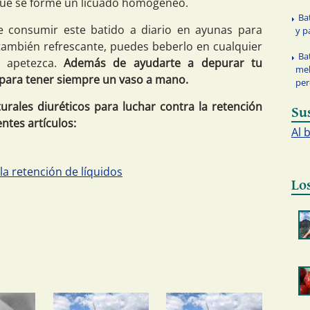
 que se forme un licuado homogéneo.
Ba
 consumir este batido a diario en ayunas para
y p
r también refrescante, puedes beberlo en cualquier
Ba
 apetezca.
Además de ayudarte a depurar tu
mel
 para tener siempre un vaso a mano.
per
urales diuréticos para luchar contra la retención
Su
entes artículos:
Al 
a retención de líquidos
Lo