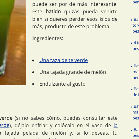
per
puede ser por de más interesante.
Este
batido
quizás pueda venirte
bien si quieres perder esos kilos de
Ba
tor
más, producto de este problema.
pe
Ingredientes:
4 
pe
Una taza de té verde
Ba
Una tajada grande de melón
man
per
Endulzante al gusto
Ba
de 
Ba
mar
verde
(si no sabes cómo, puedes consultar este
pe
erde
), déjalo enfriar y colócalo en el vaso de
la
Ba
 tajada pelada de melón y, si lo deseas, tu
pes