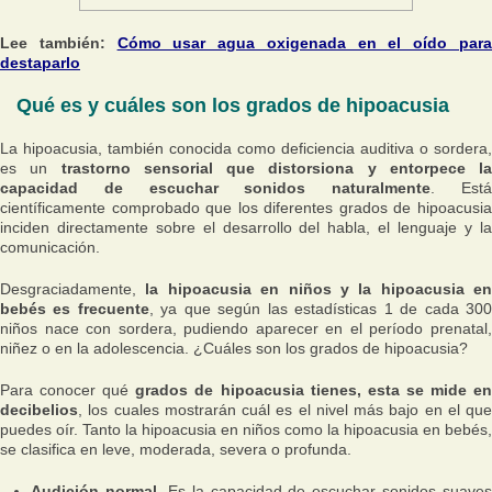
Lee también:
Cómo usar agua oxigenada en el oído par
destaparlo
Qué es y cuáles son los grados de hipoacusia
La hipoacusia, también conocida como deficiencia auditiva o sordera,
es un
trastorno sensorial que distorsiona y entorpece la
capacidad de escuchar sonidos naturalmente
. Est
científicamente comprobado que los diferentes grados de hipoacusia
inciden directamente sobre el desarrollo del habla, el lenguaje y la
comunicación.
Desgraciadamente,
la hipoacusia en niños y la hipoacusia en
bebés es frecuente
, ya que según las estadísticas 1 de cada 30
niños nace con sordera, pudiendo aparecer en el período prenatal,
niñez o en la adolescencia. ¿Cuáles son los grados de hipoacusia?
Para conocer qué
grados de hipoacusia tienes, esta se mide e
decibelios
, los cuales mostrarán cuál es el nivel más bajo en el que
puedes oír. Tanto la hipoacusia en niños como la hipoacusia en bebés,
se clasifica en leve, moderada, severa o profunda.
Audición normal
. Es la capacidad de escuchar sonidos suaves