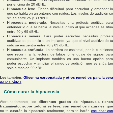
por encima de 20 dBHL.
Hipoacusia leve
. Tienes dificultad para escuchar y entender lo
que se habla en un entorno con ruidos. Los niveles de audición se
sitúan entre 25 y 39 dBHL.
Hipoacusia moderada
. Necesitas una prótesis auditiva para
entender lo que se habla. el nivel auditivo al que accedes se sitúa
entre 40 y 69 dBHL.
Hipoacusia severa
. Para poder escuchar necesitas prótesi
auditivas de potencia o un implante, ya que el nivel auditivo de tu
oído se encuentra entre 70 y 89 dBHL.
Hipoacusia profunda
. La sordera es casi total, por la cual tiene
que recurrir a la lectura de labios o lenguaje de signos para
comunicarte. Un implante también es una buena opción para
poder escuchar y ampliar el rango de audición que se sitúa tan
solo a más de 90 dBHL.
Lee también:
Glicerina carbonatada y otros remedios para la cer
de los oídos
Cómo curar la hipoacusia
Afortunadamente, los
diferentes grados de hipoacusia tienen
tratamiento, sobre todo si es leve, con remedios naturales
, que
no te curarán la hipoacusia totalmente, pero te harán
escuchar co