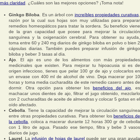
más claridad
. ¿Cuáles son las mejores opciones? ¡Toma nota!
Ginkgo Biloba
. Es un árbol con
increíbles propiedades curativas
,
razón por la cual sus hojas son muy utilizadas para preparar
remedios homeopáticos para tratar la sordera. Su beneficio viene
de la gran capacidad que posee para mejorar la circulación
sanguínea y la oxigenación cerebral. Para obtener su ayuda,
toma entre 60 y 240 mg diarios de ginkgo biloba en polvo o bien 2
cápsulas diarias. También puedes preparar infusión de ginkgo
biloba y beber 3 tasas al día.
Ajo
. El ajo es uno de los alimentos con más propiedades
medicinales que existen. Para mejorar tu hipoacusia si es de
origen infeccioso, tienes que pelar 100 gr de ajo y colocarlos en
un envase con 400 ml de alcohol de vino. Deja macerar por 10
horas y toma media cucharadita de este remedio casero antes de
dormir. Otra opción para obtener los
beneficios del ajo
, e
machacar unos dientes de ajo, filtrar el jugo obtenido, mezclarlo
con 2 cucharaditas de aceite de almendras y colocar 5 gotas en el
oído afectado.
Cebolla
. Tiene la capacidad de mejorar la circulación sanguínea
entre otras propiedades curativas. Para obtener los
beneficios de
la cebolla
, coloca a macerar durante 12 horas 300 gr de ceboll
con 1 litro de agua. Pasado ese tiempo, filtra y bebe 3 vasos
diarios de jugo.
Laurel
. La
infusión de hojas de laurel
puede ser una gran ayuda