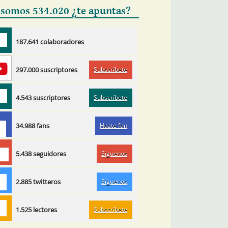
 somos 534.020 ¿te apuntas?
187.641 colaboradores
Subscríbete
297.000 suscriptores
Subscríbete
4.543 suscriptores
Hazte fan
34.988 fans
Síguenos
5.438 seguidores
Síguenos
2.885 twitteros
Subscríbete
1.525 lectores