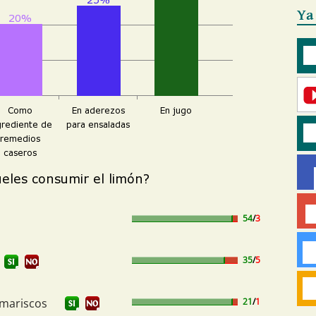
Ya
54
/
3
35
/
5
 mariscos
21
/
1