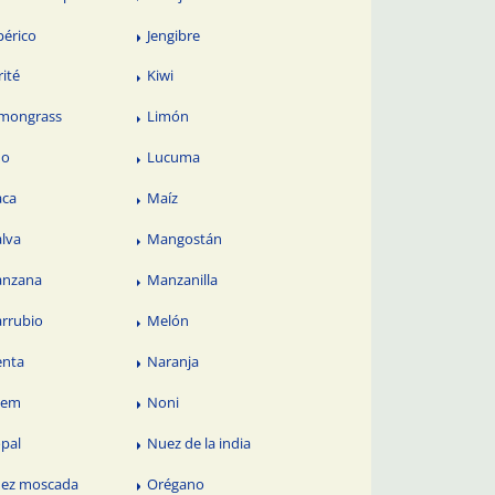
périco
Jengibre
rité
Kiwi
mongrass
Limón
no
Lucuma
ca
Maíz
lva
Mangostán
nzana
Manzanilla
rrubio
Melón
nta
Naranja
eem
Noni
pal
Nuez de la india
ez moscada
Orégano