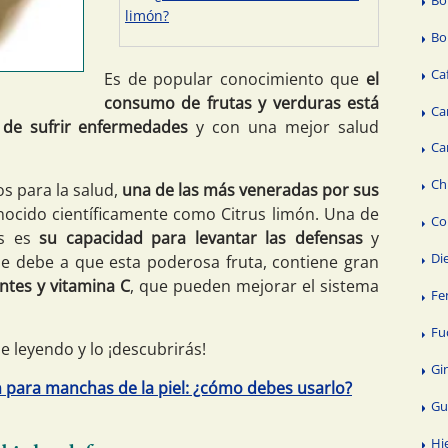
limón?
Bo
Ca
Es de popular conocimiento que
el
consumo de frutas y verduras está
Ca
de sufrir enfermedades
y con una mejor salud
Ca
Ch
os para la salud,
una de las más veneradas por sus
nocido científicamente como Citrus limón. Una de
Co
as es
su capacidad para levantar las defensas
y
Di
e debe a que esta poderosa fruta, contiene gran
ntes y vitamina C
, que pueden mejorar el sistema
Fe
Fu
 leyendo y lo ¡descubrirás!
Gi
 para manchas de la piel: ¿cómo debes usarlo?
Gu
Hi