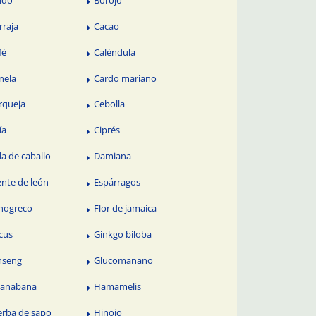
rraja
Cacao
fé
Caléndula
nela
Cardo mariano
rqueja
Cebolla
ía
Ciprés
la de caballo
Damiana
ente de león
Espárragos
nogreco
Flor de jamaica
cus
Ginkgo biloba
nseng
Glucomanano
anabana
Hamamelis
erba de sapo
Hinojo