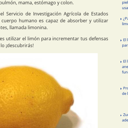
, pulmón, mama, estómago y colon.
pie
usa
del Servicio de Investigación Agrícola de Estados
¿P
 cuerpo humano es capaz de absorber y utilizar
lim
es, llamada limonina.
s utilizar el limón para incrementar tus defensas
El
lo ¡descubrirás!
par
El
ane
fu
Pr
de 
Zu
ade