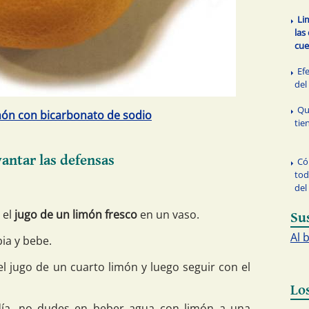
Li
las
cu
Ef
del
Qu
imón con bicarbonato de sodio
tie
antar las defensas
Có
tod
del
 el
jugo de un limón fresco
en un vaso.
Su
Al 
ia y bebe.
 jugo de un cuarto limón y luego seguir con el
Lo
 día, no dudes en beber agua con limón a una