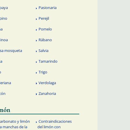
paya
Pasionaria
pino
Perejil
ña
Pomelo
inoa
Rábano
sa mosqueta
Salvia
ja
Tamarindo
o
Trigo
leriana
Verdolaga
cón
Zanahoria
imón
carbonato y limón
Contraindicaciones
a manchas de la
del limón con