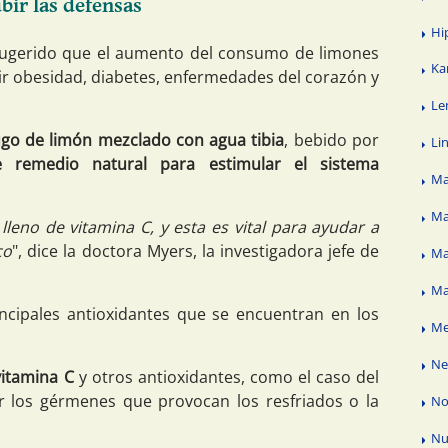
bir las defensas
Hi
 sugerido que el aumento del consumo de limones
Ka
rir obesidad, diabetes, enfermedades del corazón y
Le
jugo de limón mezclado con agua tibia
, bebido por
Li
te remedio natural para estimular el sistema
Ma
Ma
lleno de vitamina C, y esta es vital para ayudar a
co
", dice la doctora Myers, la investigadora jefe de
Ma
Ma
ncipales antioxidantes que se encuentran en los
Me
N
vitamina C
y otros antioxidantes, como el caso del
r los gérmenes que provocan los resfriados o la
No
Nu