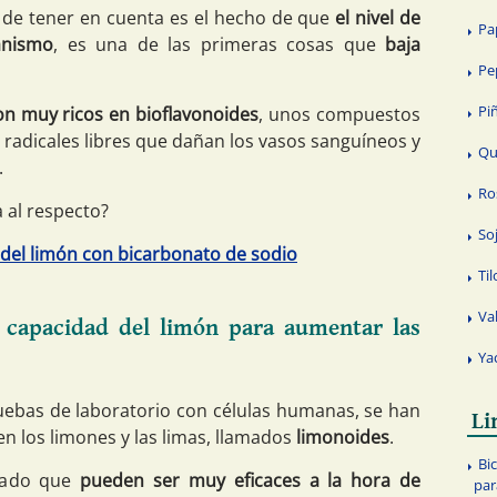
de tener en cuenta es el hecho de que
el nivel de
Pa
anismo
, es una de las primeras cosas que
baja
Pe
Pi
on muy ricos en bioflavonoides
, unos compuestos
 radicales libres que dañan los vasos sanguíneos y
Qu
.
Ro
a al respecto?
So
del limón con bicarbonato de sodio
Til
Va
la capacidad del limón para aumentar las
Ya
uebas de laboratorio con células humanas, se han
L
n los limones y las limas, llamados
limonoides
.
Bi
rado que
pueden ser muy eficaces a la hora de
par