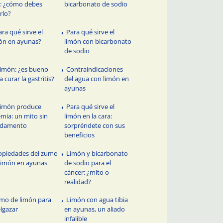
l: ¿cómo debes
bicarbonato de sodio
rlo?
ara qué sirve el
Para qué sirve el
ón en ayunas?
limón con bicarbonato
de sodio
 limón: ¿es bueno
Contraindicaciones
a curar la gastritis?
del agua con limón en
ayunas
 limón produce
Para qué sirve el
mia: un mito sin
limón en la cara:
ndamento
sorpréndete con sus
beneficios
opiedades del zumo
Limón y bicarbonato
limón en ayunas
de sodio para el
cáncer: ¿mito o
realidad?
mo de limón para
Limón con agua tibia
lgazar
en ayunas, un aliado
infalible