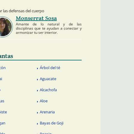
r las defensas del cuerpo
Monserrat Sosa
Amante de lo natural y de las
disciplinas que te ayudan a conectar y
armonizar tu ser interior.
antas
cón
Árbol del té
ai
Aguacate
o
Alcachofa
gas
Aloe
piste
Arenaria
gan
Bayas de Goji
ldo
Borojo