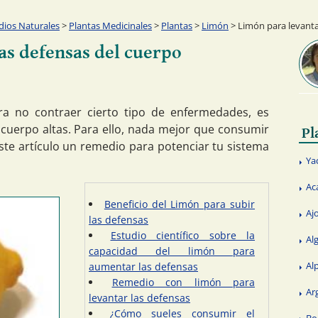
ios Naturales
>
Plantas Medicinales
>
Plantas
>
Limón
> Limón para levanta
as defensas del cuerpo
ra no contraer cierto tipo de enfermedades, es
 cuerpo altas. Para ello, nada mejor que consumir
Pl
ste artículo un remedio para potenciar tu sistema
Ya
Ac
Beneficio del Limón para subir
Aj
las defensas
Estudio científico sobre la
Al
capacidad del limón para
Al
aumentar las defensas
Remedio con limón para
Ar
levantar las defensas
¿Cómo sueles consumir el
Bo