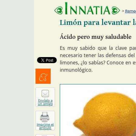
Remed
Limón para levantar l
Ácido pero muy saludable
Es muy sabido que la clave pa
necesario tener las defensas del
limones, ¿lo sabías? Conoce en e
inmunológico.
Menéalo
Envíalo a
un amigo
Imprime el
artículo