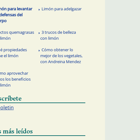
món para levantar
Limón para adelgazar
 defensas del
erpo
ectos quemagrasas
3 trucos de belleza
 limón
con limón
é propiedades
Cómo obtener lo
ne el limón
mejor de los vegetales,
con Andreina Mendez
mo aprovechar
os los beneficios
 limón
scríbete
boletin
s más leídos