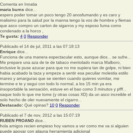
Comenta en Innatia
maria burns
dice...
espero poder tomar un poco tengo 20 anosfumando y es caro y
malisimo para la salud por la manna tengo la vos de hombre y flemas
que asco compro un carton de sigarros y my esposo fuma como
condenado a la horco ,
Te gusta:
4
0
Responder
Publicado el 14 de jul, 2011 a las 07:18:13
Enrique
dice...
Funciona de una manera espectacular esto, aunque dios... se sufre...
Me prepare una aza de te de tabaco mentolado marca Malboro,
inclusive le puse azucar para que no me supiera tan de golpe, ni bien
habia acabado la taza y empeze a sentir esa peculiar molestia estilo
mareo y amarguras que se sienten cuando quieres vomitar, me
termine e te y segui con todo lo normal, a los 15 min ya era
insoportable la sensación, estuve en el bao como 3 minutos y pfff...
saque todo lo que me tome (y otras cosas XD) da un asco increible el
solo hecho de oler nuevamente el cigarro...
Destacado:
Qué opinas?
10
0
Responder
Publicado el 7 de nov, 2012 a las 15:07:19
RUBEN PROANO
dice...
hola amigos recien empieso hoy vamos a ver como me va si alguien
puede apoyar con alguna herramienta adicional