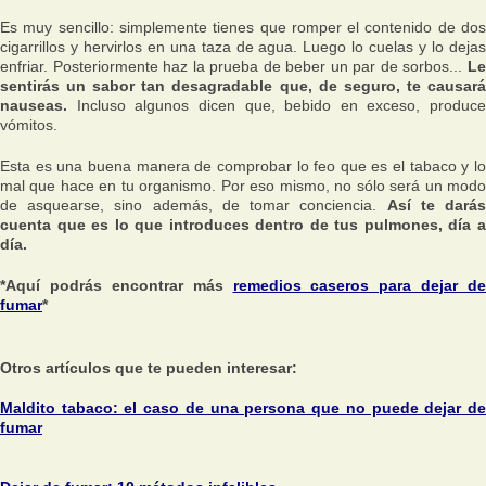
Es muy sencillo: simplemente tienes que romper el contenido de dos
cigarrillos y hervirlos en una taza de agua. Luego lo cuelas y lo dejas
enfriar. Posteriormente haz la prueba de beber un par de sorbos...
Le
sentirás un sabor tan desagradable que, de seguro, te causará
nauseas.
Incluso algunos dicen que, bebido en exceso, produce
vómitos.
Esta es una buena manera de comprobar lo feo que es el tabaco y lo
mal que hace en tu organismo. Por eso mismo, no sólo será un modo
de asquearse, sino además, de tomar conciencia.
Así te dará
cuenta que es lo que introduces dentro de tus pulmones, día a
día.
*Aquí podrás encontrar más
remedios caseros para dejar de
fumar
*
Otros artículos que te pueden interesar:
Maldito tabaco: el caso de una persona que no puede dejar de
fumar