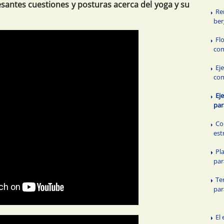
esantes cuestiones y posturas acerca del yoga y su
Re
be
Fl
com
Ej
com
Ej
par
Co
est
Pl
par
Te
par
El 