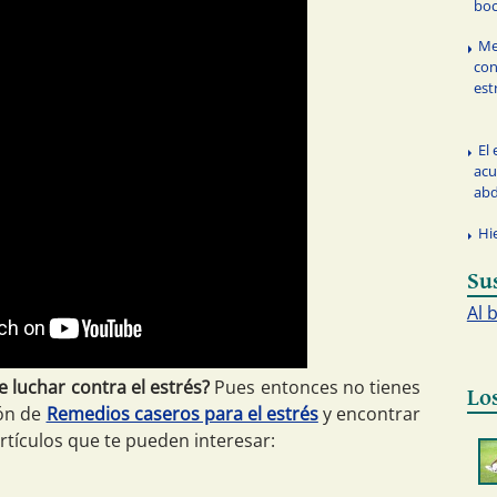
bo
Me
con
est
El 
acu
ab
Hi
Su
Al 
 luchar contra el estrés?
Pues entonces no tienes
Lo
ión de
Remedios caseros para el estrés
y encontrar
rtículos que te pueden interesar: