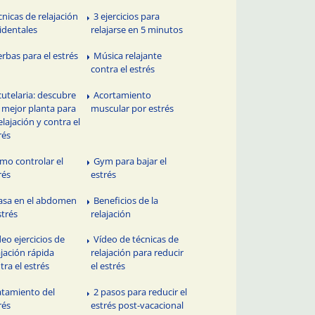
cnicas de relajación
3 ejercicios para
identales
relajarse en 5 minutos
erbas para el estrés
Música relajante
contra el estrés
cutelaria: descubre
Acortamiento
a mejor planta para
muscular por estrés
relajación y contra el
rés
mo controlar el
Gym para bajar el
rés
estrés
asa en el abdomen
Beneficios de la
strés
relajación
deo ejercicios de
Vídeo de técnicas de
ajación rápida
relajación para reducir
tra el estrés
el estrés
atamiento del
2 pasos para reducir el
rés
estrés post-vacacional