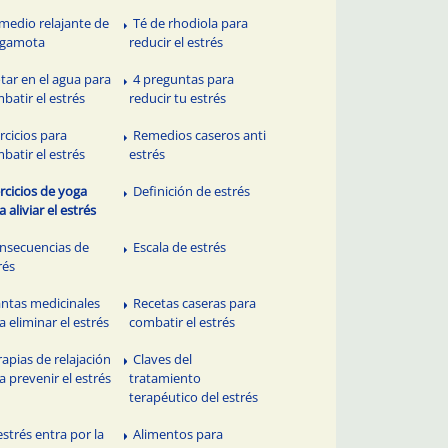
medio relajante de
Té de rhodiola para
rgamota
reducir el estrés
otar en el agua para
4 preguntas para
batir el estrés
reducir tu estrés
ercicios para
Remedios caseros anti
batir el estrés
estrés
ercicios de yoga
Definición de estrés
a aliviar el estrés
nsecuencias de
Escala de estrés
rés
antas medicinales
Recetas caseras para
a eliminar el estrés
combatir el estrés
rapias de relajación
Claves del
a prevenir el estrés
tratamiento
terapéutico del estrés
estrés entra por la
Alimentos para