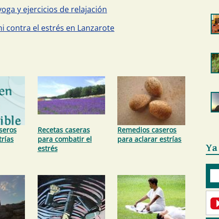
oga y ejercicios de relajación
hi contra el estrés en Lanzarote
seros
Recetas caseras
Remedios caseros
trías
para combatir el
para aclarar estrías
Ya
estrés