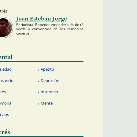
strés
Juan Esteban Jorge
Periodista. Bebedor empedernido de té
verde y convencido de los remedios
caseros.
ntal
siedad
Apetito
nsancio
Depresión
trés
Insomnio
moria
Mente
rvios
trés