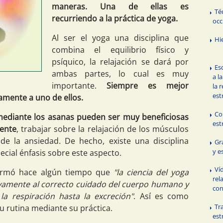
maneras. Una de ellas es
Té
recurriendo a la práctica de yoga.
occ
Al ser el yoga una disciplina que
Hi
combina el equilibrio físico y
psíquico, la relajación se dará por
Es
ambas partes, lo cual es muy
a l
importante.
Siempre es mejor
la 
est
amente a uno de ellos.
Co
ediante los asanas pueden ser muy beneficiosas
est
mente
, trabajar sobre la relajación de los músculos
de la ansiedad. De hecho, existe una disciplina
Gr
y e
cial énfasis sobre este aspecto.
Ví
firmó hace algún tiempo que
"la ciencia del yoga
rel
ivamente al correcto cuidado del cuerpo humano y
con
la respiración hasta la excreción"
. Así es como
Tr
u rutina mediante su práctica.
est