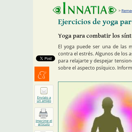
Remed
Ejercicios de yoga para
Yoga para combatir los sín
El yoga puede ser una de las 
contra el estrés. Algunos de los 
para relajarte y despejar tensio
sobre el aspecto psíquico. Inform
Menéalo
Envíalo a
un amigo
Imprime el
artículo