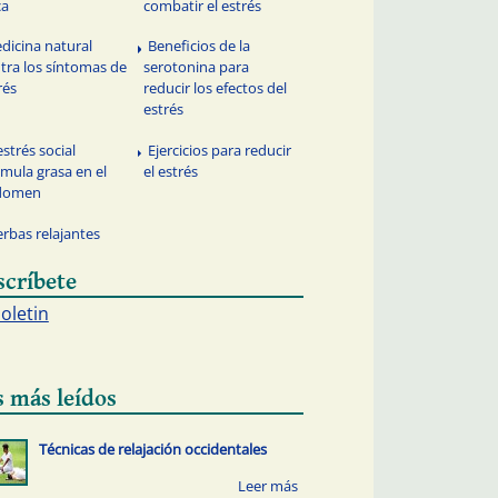
ca
combatir el estrés
dicina natural
Beneficios de la
tra los síntomas de
serotonina para
rés
reducir los efectos del
estrés
estrés social
Ejercicios para reducir
mula grasa en el
el estrés
domen
erbas relajantes
scríbete
boletin
s más leídos
Técnicas de relajación occidentales