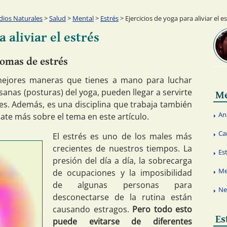
ios Naturales
>
Salud
>
Mental
>
Estrés
> Ejercicios de yoga para aliviar el e
 aliviar el estrés
tomas de estrés
mejores maneras que tienes a mano para luchar
asanas (posturas) del yoga, pueden llegar a servirte
Me
nes. Además, es una disciplina que trabaja también
An
ate más sobre el tema en este artículo.
Ca
El estrés es uno de los males más
crecientes de nuestros tiempos. La
Es
presión del día a día, la sobrecarga
Me
de ocupaciones y la imposibilidad
de algunas personas para
Ne
desconectarse de la rutina están
causando estragos.
Pero todo esto
Es
puede evitarse de diferentes