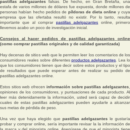
pastillas adelgazantes
falsas. De hecho, en Gran Bretaña, una
estafa de varios millones de dólares fue expuesta, donde millones de
personas habían hecho pedidos de
píldoras de dieta online
y cuy
empresa que las ofertaba resultó no existir. Por lo tanto, resulta
importante que al comprar
pastillas adelgazantes
online, primer
llevemos acabo un poco de investigación inicial.
Consejos al hacer pedidos de pastillas adelgazantes online
(como comprar pastillas originales y de calidad garantizada)
Hay decenas de sitios web que le permiten leer los comentarios de los
consumidores reales sobre diferentes
productos adelgazantes
. Lea l
que los consumidores tienen que decir sobre estos productos y el tipo
de resultados que puede esperar antes de realizar su pedido de
pastillas adelgazantes online.
Estos sitios web ofrecen
información sobre pastillas adelgazantes
opiniones de los consumidores, y puntuaciones de cada producto. Al
leer más detenidamente la información, usted será capaz de decidir
cuales de estas pastillas adelgazantes pueden ayudarle a alcanzar
sus metas de pérdida de peso.
Una vez que haya elegido que
pastillas adelgazantes
le gustaría
probar y comprar online, sería importante revisar la la información de
la marca y del minorista online. Asegúrese de que el minorista tiene