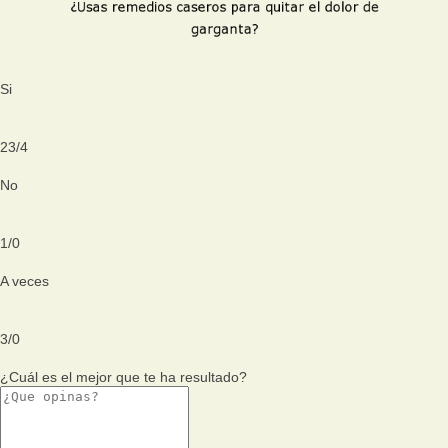
Si
23
/
4
No
1
/
0
A veces
3
/
0
¿Cuál es el mejor que te ha resultado?