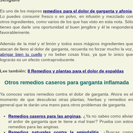
Es uno de los mejores
remedios para el dolor de garganta y afonia
Lo puedes consumir fresco o en polvo, en infusión y mezclado con
otros ingredientes, como varios de los que has visto en esta nota. Sólo
tienes que darle una oportunidad al buen jengibre y él te responderá
favorablemente.
Además de la miel y el limón y todos esos mágicos ingredientes que
atacan de lleno al dolor de garganta, recuerda no forzar mucho la voz,
abrigar bien tu cuello
y no beber cosas frías, ya que lo único qu
lograrás es un efecto contraproducente.
Lee también:
8 Remedios y plantas para el dolor de espaldas
Otros remedios caseros para garganta inflamada
Ya conoces varios remedios contra el dolor de garganta. Ahora es el
momento de que descubras otras plantas, hierbas y remedios en
general que te darán una mano para otros problemas de garganta.
Remedios caseros para las anginas
.
¿Ya no sabes como alivia
el ardor de garganta que te tiene a mal traer? Prueba con estos
remedios para las anginas.
Remedios naturales contra la amigdalitis
.
¿Buscas como