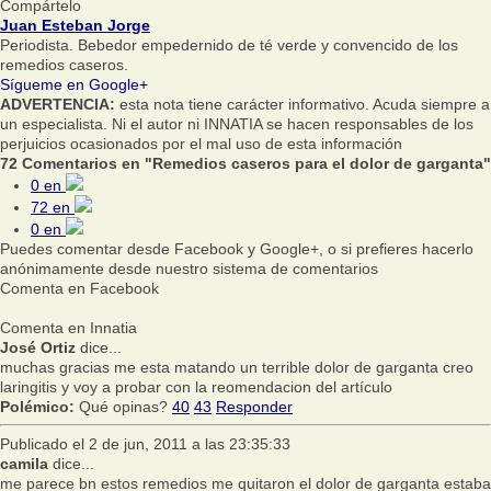
Compártelo
Juan Esteban Jorge
Periodista. Bebedor empedernido de té verde y convencido de los
remedios caseros.
Sígueme en Google+
ADVERTENCIA:
esta nota tiene carácter informativo. Acuda siempre a
un especialista. Ni el autor ni INNATIA se hacen responsables de los
perjuicios ocasionados por el mal uso de esta información
72 Comentarios en "Remedios caseros para el dolor de garganta"
0
en
72
en
0
en
Puedes comentar desde Facebook y Google+, o si prefieres hacerlo
anónimamente desde nuestro sistema de comentarios
Comenta en Facebook
Comenta en Innatia
José Ortiz
dice...
muchas gracias me esta matando un terrible dolor de garganta creo
laringitis y voy a probar con la reomendacion del artículo
Polémico:
Qué opinas?
40
43
Responder
Publicado el 2 de jun, 2011 a las 23:35:33
camila
dice...
me parece bn estos remedios me quitaron el dolor de garganta estaba