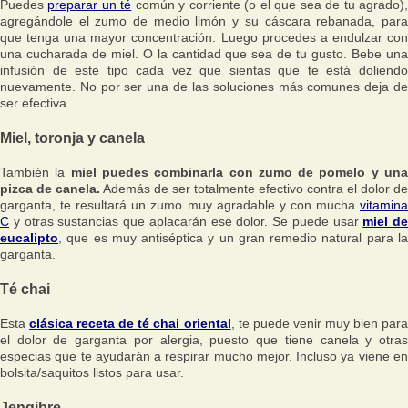
Puedes
preparar un té
común y corriente (o el que sea de tu agrado)
agregándole el zumo de medio limón y su cáscara rebanada, para
que tenga una mayor concentración. Luego procedes a endulzar con
una cucharada de miel. O la cantidad que sea de tu gusto. Bebe una
infusión de este tipo cada vez que sientas que te está doliendo
nuevamente. No por ser una de las soluciones más comunes deja de
ser efectiva.
Miel, toronja y canela
También la
miel puedes combinarla con zumo de pomelo y un
pizca de canela.
Además de ser totalmente efectivo contra el dolor de
garganta, te resultará un zumo muy agradable y con mucha
vitamina
C
y otras sustancias que aplacarán ese dolor. Se puede usar
miel de
eucalipto
, que es muy antiséptica y un gran remedio natural para la
garganta.
Té chai
Esta
clásica receta de té chai oriental
, te puede venir muy bien par
el dolor de garganta por alergia, puesto que tiene canela y otras
especias que te ayudarán a respirar mucho mejor. Incluso ya viene en
bolsita/saquitos listos para usar.
Jengibre