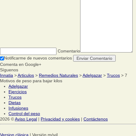
Comentario
Notificarme de nuevos comentarios
Comenta en Google+
Síguenos
Innatia
>
Articulos
>
Remedios Naturales
>
Adelgazar
>
Trucos
> 7
Motivos de peso para bajar kilos
Adelgazar
Ejercicios
Trucos
Dietas
Infusiones
Control del peso
2026 ©
Aviso Legal
|
Privacidad y cookies
|
Contáctenos
Version clásica
| Versión móvil