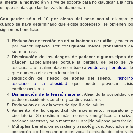
alimenta la motivación
y sirve de soporte para no claudicar a la hora
en que sientas que las fuerzas te abandonan.
Con perder sólo el 10 por ciento del peso actual
(siempre 
cuando se haya determinado que existe sobrepeso) se obtienen los
siguientes beneficios:
Reducción de tensión en articulaciones
de rodillas y caderas
por menor impacto. Por consiguiente menos probabilidad de
sufrir artrosis.
Disminución de los riesgos de padecer algunos tipos de
cáncer
. Especialmente porque la pérdida de peso se ve
asociada a una alimentación en base a
verduras y hortalizas
, lo
que aumenta el sistema inmunitario.
Reducción del riesgo de apnea del sueño
.
Trastorn
asociado a la obesidad
que puede provocar crisi
cardiovasculares.
Disminución de la tensión arterial
. Alejando la posibilidad de
padecer accidentes cerebro y cardiovasculares.
Reducción de la diabetes
de tipo II o del adulto.
Aumento de la capacidad de movimiento
, respiratoria 
circulatoria. Se destinan más recursos energéticos a realizar
acciones motoras y no a mantener un tejido adiposo parasitario.
Múltiples beneficios sociales y psicológicos
. Asociados a l
sensación de bienestar que provoca la mirada del otro y la