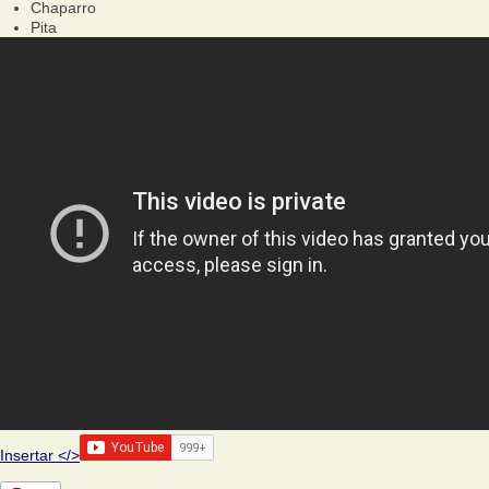
Chaparro
Pita
Insertar </>