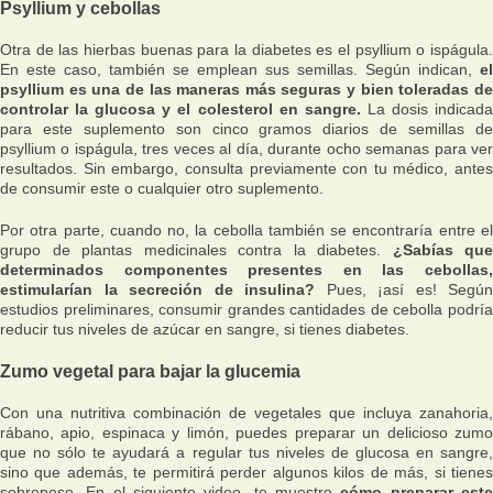
Psyllium y cebollas
Otra de las hierbas buenas para la diabetes es el psyllium o ispágula.
En este caso, también se emplean sus semillas. Según indican,
el
psyllium es una de las maneras más seguras y bien toleradas de
controlar la glucosa y el colesterol en sangre.
La dosis indicad
para este suplemento son cinco gramos diarios de semillas de
psyllium o ispágula, tres veces al día, durante ocho semanas para ver
resultados. Sin embargo, consulta previamente con tu médico, antes
de consumir este o cualquier otro suplemento.
Por otra parte, cuando no, la cebolla también se encontraría entre el
grupo de plantas medicinales contra la diabetes.
¿Sabías que
determinados componentes presentes en las cebollas,
estimularían la secreción de insulina?
Pues, ¡así es! Según
estudios preliminares, consumir grandes cantidades de cebolla podría
reducir tus niveles de azúcar en sangre, si tienes diabetes.
Zumo vegetal para bajar la glucemia
Con una nutritiva combinación de vegetales que incluya zanahoria,
rábano, apio, espinaca y limón, puedes preparar un delicioso zumo
que no sólo te ayudará a regular tus niveles de glucosa en sangre,
sino que además, te permitirá perder algunos kilos de más, si tienes
sobrepeso. En el siguiente video, te muestro
cómo preparar est