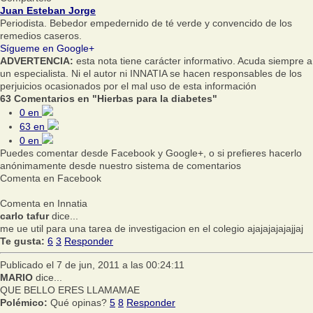
Juan Esteban Jorge
Periodista. Bebedor empedernido de té verde y convencido de los
remedios caseros.
Sígueme en Google+
ADVERTENCIA:
esta nota tiene carácter informativo. Acuda siempre a
un especialista. Ni el autor ni INNATIA se hacen responsables de los
perjuicios ocasionados por el mal uso de esta información
63 Comentarios en "Hierbas para la diabetes"
0
en
63
en
0
en
Puedes comentar desde Facebook y Google+, o si prefieres hacerlo
anónimamente desde nuestro sistema de comentarios
Comenta en Facebook
Comenta en Innatia
carlo tafur
dice...
me ue util para una tarea de investigacion en el colegio ajajajajajajjaj
Te gusta:
6
3
Responder
Publicado el 7 de jun, 2011 a las 00:24:11
MARIO
dice...
QUE BELLO ERES LLAMAMAE
Polémico:
Qué opinas?
5
8
Responder