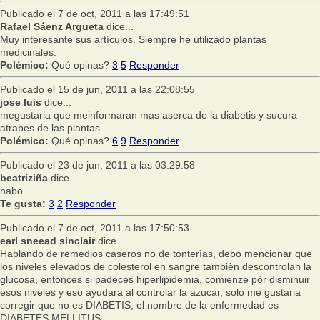
Publicado el 7 de oct, 2011 a las 17:49:51
Rafael Sáenz Argueta
dice...
Muy interesante sus artículos. Siempre he utilizado plantas
medicinales.
Polémico:
Qué opinas?
3
5
Responder
Publicado el 15 de jun, 2011 a las 22:08:55
jose luis
dice...
megustaria que meinformaran mas aserca de la diabetis y sucura
atrabes de las plantas
Polémico:
Qué opinas?
6
9
Responder
Publicado el 23 de jun, 2011 a las 03:29:58
beatriziña
dice...
nabo
Te gusta:
3
2
Responder
Publicado el 7 de oct, 2011 a las 17:50:53
earl sneead sinclair
dice...
Hablando de remedios caseros no de tonterìas, debo mencionar que
los niveles elevados de colesterol en sangre tambièn descontrolan la
glucosa, entonces si padeces hiperlipidemia, comienze pòr disminuir
esos niveles y eso ayudara al controlar la azucar, solo me gustaria
corregir que no es DIABETIS, el nombre de la enfermedad es
DIABETES MELLITUS